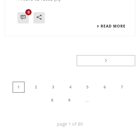
Ami(e), la connais-tu cette malédiction Qui
fait que, malgré tout tes plus ardus efforts,
Toutes tes tentatives sont des déceptions
Au point que tu en viennes à espérer la mort
? Alors tu rates [...]
0
READ MORE
1
2
3
4
5
6
7