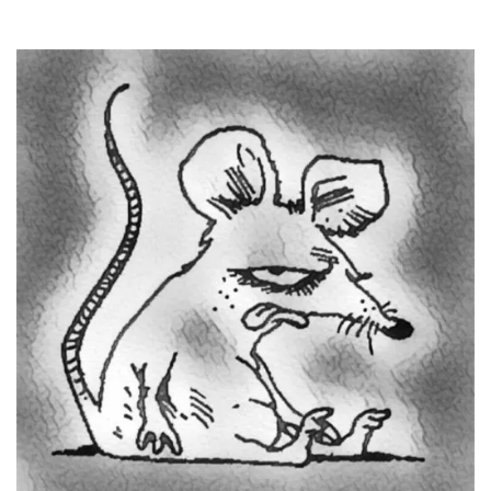
8
9
...
page
1
of
80