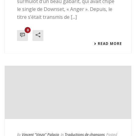
surmulot d’un beau gabarit, qui avait chipé
le single de Downset, « Anger ». Depuis, le
titre s’était transmis de [...]
0
READ MORE
By
Vincent "Vinzo" Palacio
In
Traductions de chansons
Posted