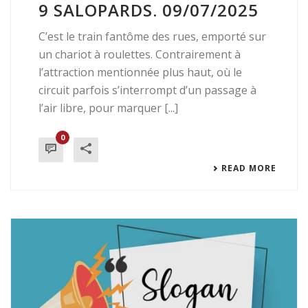
By
Vincent "Vinzo" Palacio
In
Chroniques de concert
Posted
10
juillet 2025
KG EN CONCERT SUR LE
TOIT DE SA BAGNOLE. LES
9 SALOPARDS. 09/07/2025
C’est le train fantôme des rues, emporté sur
un chariot à roulettes. Contrairement à
l’attraction mentionnée plus haut, où le
circuit parfois s’interrompt d’un passage à
l’air libre, pour marquer [...]
0
READ MORE