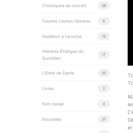
Chroniques de concert
38
Courtes courtes histoires
6
Feuilleton à l'arrache
15
Histoires Étranges du
17
Quotidien
L'Enfer de Dante
35
To
To
Livres
2
Ma
Non classé
le
4
C’
Nouvelles
Dé
27
et