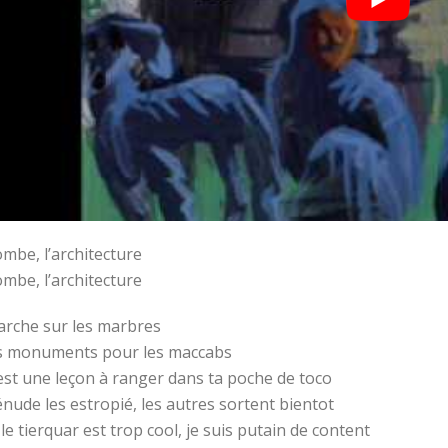
mbe, l’architecture
mbe, l’architecture
rche sur les marbres
s monuments pour les maccabs
est une leçon à ranger dans ta poche de toco
nude les estropié, les autres sortent bientot
 le tierquar est trop cool, je suis putain de content