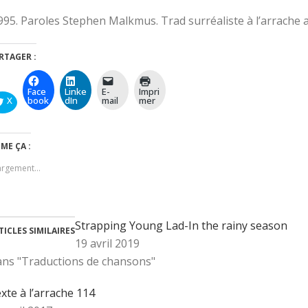
995. Paroles Stephen Malkmus. Trad surréaliste à l’arrache a
RTAGER :
Face
Linke
E-
Impri
X
book
dIn
mail
mer
IME ÇA :
argement…
Strapping Young Lad-In the rainy season
TICLES SIMILAIRES
19 avril 2019
ns "Traductions de chansons"
xte à l’arrache 114