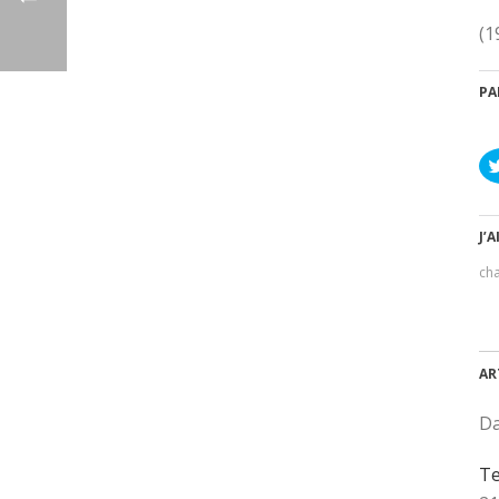
(1
PA
J’A
ch
AR
Da
Te