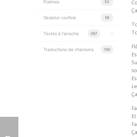
Poèmes
Co
53
Ça
Skeletor confiné
58
To
To
Textes à l'arrache
367
Fl
Traductions de chansons
160
Es
Su
so
Es
Le
Ça
Fa
Et
Fa
Ça