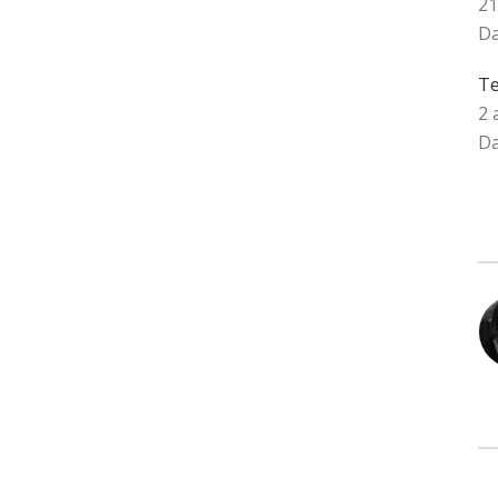
21
Da
Te
2 
Da