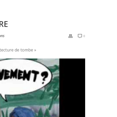
RE
ons
0
itecture de tombe »