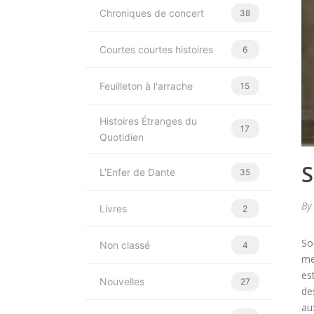
Chroniques de concert
38
Courtes courtes histoires
6
Feuilleton à l'arrache
15
Histoires Étranges du
17
Quotidien
S
L'Enfer de Dante
35
By
Livres
2
So
Non classé
4
me 
es
Nouvelles
27
de
au