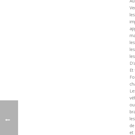
Au
Ve
le
im
ap
ma
le
le
le
D’
Et
Fo
ch
Le
vé
ou
br
le
de
et