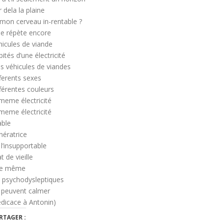
 dela la plaine
 mon cerveau in-rentable ?
 le répète encore
hicules de viande
ités d’une électricité
s véhicules de viandes
fferents sexes
fférentes couleurs
 meme électricité
 meme électricité
able
nératrice
 l’insupportable
t de vieille
e même
s psychodysleptiques
 peuvent calmer
édicace à Antonin)
RTAGER :