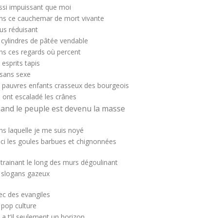
ssi impuissant que moi
ns ce cauchemar de mort vivante
us réduisant
 cylindres de pâtée vendable
ns ces regards où percent
 esprits tapis
 sans sexe
s pauvres enfants crasseux des bourgeois
i ont escaladé les crânes
and le peuple est devenu la masse
ns laquelle je me suis noyé
ici les goules barbues et chignonnées
 trainant le long des murs dégoulinant
 slogans gazeux
ec des evangiles
 pop culture
y a t’il seulement un horizon