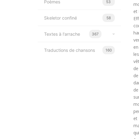
Poèmes
53
mo
et
Skeletor confiné
58
Eff
co
ha
Textes à l'arrache
367
ve
en
Traductions de chansons
160
le
vê
de
de
da
de
su
mo
pe
et
ma
qu