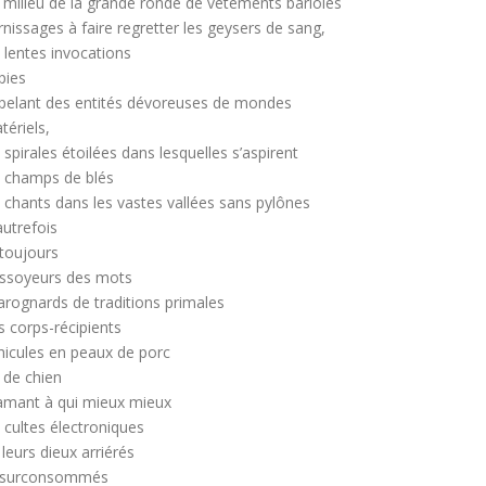
 milieu de la grande ronde de vêtements bariolés
rnissages à faire regretter les geysers de sang,
s lentes invocations
pies
pelant des entités dévoreuses de mondes
tériels,
s spirales étoilées dans lesquelles s’aspirent
s champs de blés
s chants dans les vastes vallées sans pylônes
autrefois
 toujours
ssoyeurs des mots
arognards de traditions primales
s corps-récipients
hicules en peaux de porc
 de chien
amant à qui mieux mieux
s cultes électroniques
 leurs dieux arriérés
 surconsommés