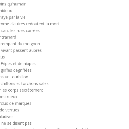
ins qu’humain
 hideux
rayé par la vie
mme d’autres redoutent la mort
ntant les rues carrées
r trainard
 rempant du moignon
s vivant passent auprès
tus
 Fripes et de nippes
 griffes dégriffées
ns un tourbillon
 chiffons et torchons sales
r les corps secrètement
nstrueux
rclus de marques
 de verrues
ladives
i ne se disent pas