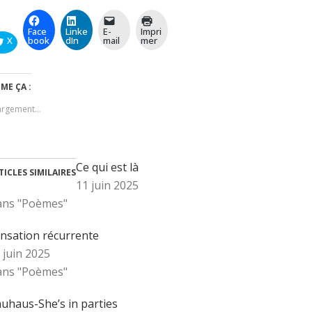
Face
Linke
E-
Impri
X
book
dIn
mail
mer
IME ÇA :
argement…
Ce qui est là
TICLES SIMILAIRES
11 juin 2025
ns "Poèmes"
nsation récurrente
 juin 2025
ns "Poèmes"
uhaus-She’s in parties