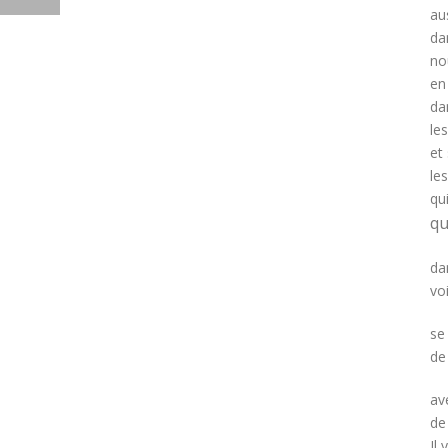
au
da
no
en
da
les
et
le
qu
qu
da
vo
se
de
av
de
Il 