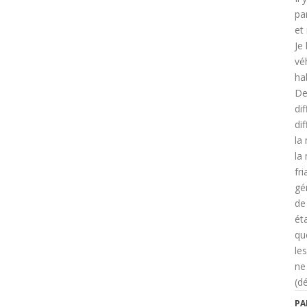
par
et
Je
vé
hab
De
di
di
la
la
fri
gé
de
éta
qu
le
ne
(d
PA