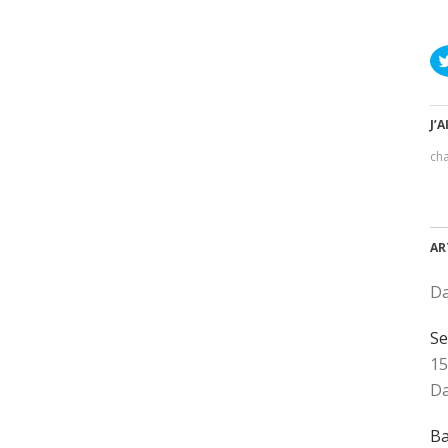
J’A
ch
AR
Da
Se
15
Da
Ba