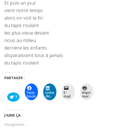
Et puis un jour
vient notre temps
alors on voit la fin
du tapis roulant
les plus vieux devant
nous au milieu
derrière les enfants
disparaissent tous à jamais
du tapis roulant
PARTAGER :
Face
Linke
E-
Impri
X
book
dIn
mail
mer
J’AIME ÇA :
chargement…