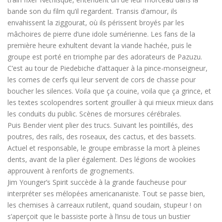
bande son du film qu’il regardent. Transis d’amour, ils
envahissent la ziggourat, où ils périssent broyés par les
mâchoires de pierre d’une idole sumérienne. Les fans de la
première heure exhultent devant la viande hachée, puis le
groupe est porté en triomphe par des adorateurs de Pazuzu.
C’est au tour de Piedebiche d’attaquer à la pince-monseigneur,
les cornes de cerfs qui leur servent de cors de chasse pour
boucher les silences. Voila que ça couine, voila que ça grince, et
les textes scolopendres sortent grouiller à qui mieux mieux dans
les conduits du public. Scènes de morsures cérébrales.
Puis Bender vient plier des trucs. Suivant les pointillés, des
poutres, des rails, des roseaux, des cactus, et des bassets.
Actuel et responsable, le groupe embrasse la mort à pleines
dents, avant de la plier également. Des légions de wookies
approuvent à renforts de grognements.
Jim Younger’s Spirit succède à la grande faucheuse pour
interpréter ses mélopées americananiste. Tout se passe bien,
les chemises à carreaux rutilent, quand soudain, stupeur ! on
s’aperçoit que le bassiste porte à l’insu de tous un bustier