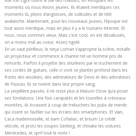
Ask the Light ouvre le bal des maudits, en évoquant les
moments où nous étions jeunes. Ils étaient merdiques ces
moments là, pleins d’angoisses, de solitudes et de télé
avalanche. Maintenant, pour les nouveaux jeunes, l’époque est
tout aussi merdique, mais en plus il y a le tsunami Internet. Et
nous, nous sommes vieux. Mais c’est cool, on est désabusés,
on a moins mal au coeur. Assez rigolé.
En un saut périlleux, le ninja Loman s’approprie la scène, installe
un projecteur et commence à chanter tel un homme pris de
remords. Parfois il projette des shurikens par le truchement de
ses cordes de guitare, celle-ci vont se planter profond dans les
fronts des wookies, des admirateurs de Devo et des adorateurs
de Pazuzu. Ils se noient dans leur propre sang.
La serpillière passée, il ne reste plus à Maison Close qu’a poser
ses fondations. Une fois carapatés et les tourelles à créneaux
montées, ils écrasent à coup de trebuchets les pubs de merde
qui osent se faufiler sur les écrans des smartphones. Et vlan,
Caca mademoiselle, et bam Cofadas, et breum Le crédit
viticole, et protz les soupes Gerbieg, et chniake les voitures
Merdcedes, et sprrl tout le reste !