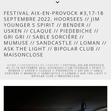
FESTIVAL AIX-EN-PROVOCK #3,17-18
SEPTEMBRE 2022. HOORSEES // JIM
YOUNGER S SPIRIT // BENDER //
USKEN // CLAQUE // PIEDEBICHE //
GRI GRI // SABLE SORCIÈRE //
MUMUSE // SANDCASTLE // LOMAN //
ASK THE LIGHT // BIPOLAR CLUB //
MAISONCLOSE
HOME
/
CHRONIQUES DE CONCERT
/ FESTIVAL AIX-EN-PROVOCK
#3,17-18 SEPTEMBRE 2022. HOORSEES // JIM YOUNGER S SPIRIT //
BENDER // USKEN // CLAQUE // PIEDEBICHE // GRI GRI // SABLE
SORCIÈRE // MUMUSE // SANDCASTLE // LOMAN // ASK THE LIGHT //
BIPOLAR CLUB // MAISONCLOSE