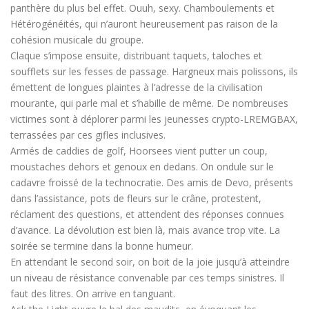
panthère du plus bel effet. Ouuh, sexy. Chamboulements et
Hétérogénéités, qui n’auront heureusement pas raison de la
cohésion musicale du groupe.
Claque s’impose ensuite, distribuant taquets, taloches et
soufflets sur les fesses de passage. Hargneux mais polissons, ils
émettent de longues plaintes à l’adresse de la civilisation
mourante, qui parle mal et s’habille de même. De nombreuses
victimes sont à déplorer parmi les jeunesses crypto-LREMGBAX,
terrassées par ces gifles inclusives.
Armés de caddies de golf, Hoorsees vient putter un coup,
moustaches dehors et genoux en dedans. On ondule sur le
cadavre froissé de la technocratie. Des amis de Devo, présents
dans l’assistance, pots de fleurs sur le crâne, protestent,
réclament des questions, et attendent des réponses connues
d’avance. La dévolution est bien là, mais avance trop vite. La
soirée se termine dans la bonne humeur.
En attendant le second soir, on boit de la joie jusqu’à atteindre
un niveau de résistance convenable par ces temps sinistres. Il
faut des litres. On arrive en tanguant.