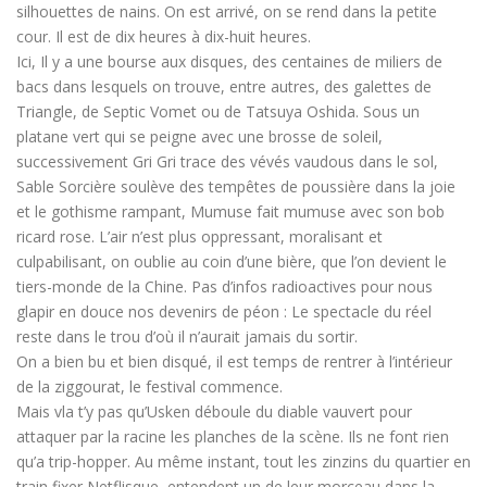
silhouettes de nains. On est arrivé, on se rend dans la petite
cour. Il est de dix heures à dix-huit heures.
Ici, Il y a une bourse aux disques, des centaines de miliers de
bacs dans lesquels on trouve, entre autres, des galettes de
Triangle, de Septic Vomet ou de Tatsuya Oshida. Sous un
platane vert qui se peigne avec une brosse de soleil,
successivement Gri Gri trace des vévés vaudous dans le sol,
Sable Sorcière soulève des tempêtes de poussière dans la joie
et le gothisme rampant, Mumuse fait mumuse avec son bob
ricard rose. L’air n’est plus oppressant, moralisant et
culpabilisant, on oublie au coin d’une bière, que l’on devient le
tiers-monde de la Chine. Pas d’infos radioactives pour nous
glapir en douce nos devenirs de péon : Le spectacle du réel
reste dans le trou d’où il n’aurait jamais du sortir.
On a bien bu et bien disqué, il est temps de rentrer à l’intérieur
de la ziggourat, le festival commence.
Mais vla t’y pas qu’Usken déboule du diable vauvert pour
attaquer par la racine les planches de la scène. Ils ne font rien
qu’a trip-hopper. Au même instant, tout les zinzins du quartier en
train fixer Netflisque, entendent un de leur morceau dans la