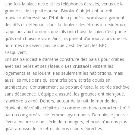
Une fois la place nette et les téléphones écrasés, venus de la
grande et de la petite ourse, Bipolar Club jettent un œil
maniaco-dépressif sur l’état de la planète, vomissant gaiment
des riffs et déféquant dans la douleur des étrons intersidéraux,
rappelant aux hommes que s’ils ont choisi de chier, c’est parce
qu’ils ont choisi de vivre. Ainsi, ils parlent d’amour, alors que les
hommes ne savent pas ce que c’est. De fait, les BPC
s’esquivent.
Ensuite Sandcastle s’amène construire des palais pour crabes
avec ses pelles et ses râteaux. Les crustacés visitent les
logements et les louent. Pas seulement les habitations, mais
aussi les musiciens qui sont très bon, et très doués en
architecture. Contrairement au pop’art élitiste, la soirée s’achève
sans décadence. L’équipe a assuré, les groupes ont bien joué,
l’auditoire a aimé. Dehors, autour de la nuit, le monde des
étudiants décrépits crépitouille comme un thanatopracteur brûlé
par un conglomérat de femmes pyromanes. Demain, le jour se
lèvera encore sur un siècle de managers, et nous n’aurons plus
qu’à ramasser les miettes de nos esprits ébréchés.