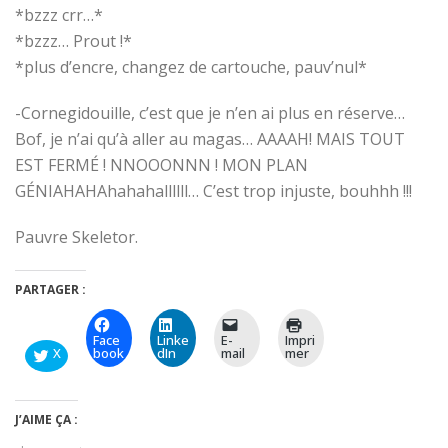
*bzzz crr…*
*bzzz… Prout !*
*plus d’encre, changez de cartouche, pauv’nul*
-Cornegidouille, c’est que je n’en ai plus en réserve…
Bof, je n’ai qu’à aller au magas… AAAAH! MAIS TOUT
EST FERMÉ ! NNOOONNN ! MON PLAN
GÉNIAHAHAhahahallllll… C’est trop injuste, bouhhh !!!
Pauvre Skeletor.
PARTAGER :
Face
Linke
E-
Impri
X
book
dIn
mail
mer
J’AIME ÇA :