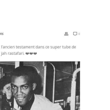
ons
0
l’ancien testament dans ce super tube de
 jah rastafari. ❤️❤️❤️