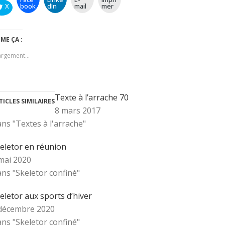
X
book
dIn
mail
mer
IME ÇA :
argement…
Texte à l’arrache 70
TICLES SIMILAIRES
8 mars 2017
ns "Textes à l'arrache"
eletor en réunion
mai 2020
ns "Skeletor confiné"
eletor aux sports d’hiver
décembre 2020
ns "Skeletor confiné"