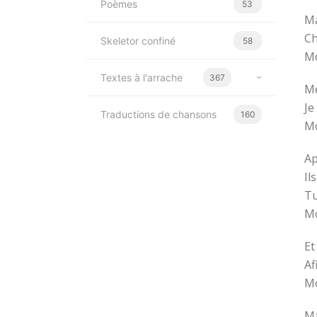
Poèmes
53
Ma
Ch
Skeletor confiné
58
Mo
Textes à l'arrache
367
Me
Je
Traductions de chansons
160
Mo
Ap
Il
Tu
Mo
Et
Af
Mo
Ma