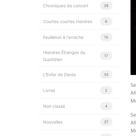
Chroniques de concert
38
Courtes courtes histoires
6
Feuilleton à l'arrache
15
Histoires Étranges du
17
Quotidien
L'Enfer de Dante
35
Se
Livres
2
Af
Mo
Non classé
4
Se
Nouvelles
Af
27
Mo