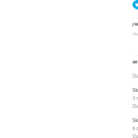
J’A
ch
AR
Da
Sk
3 
Da
Sk
6 
Da