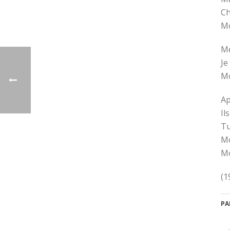
Ch
Mo
Me
Je
Mo
Ap
Il
Tu
Mo
Mo
(1
PA