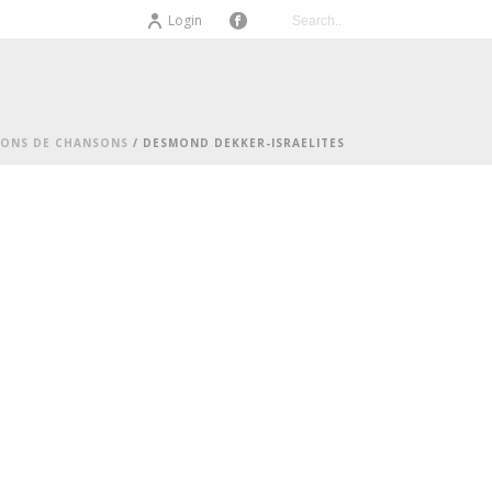
Login
IONS DE CHANSONS
/ DESMOND DEKKER-ISRAELITES