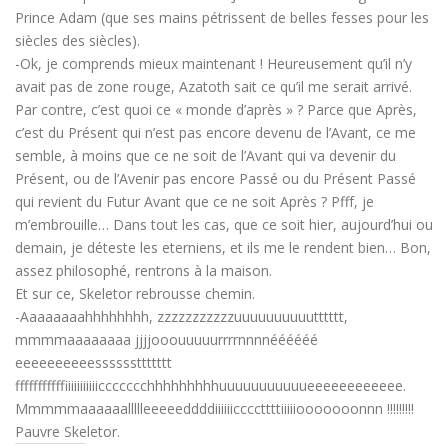
Prince Adam (que ses mains pétrissent de belles fesses pour les
siècles des siècles).
-Ok, je comprends mieux maintenant ! Heureusement qu’il n’y
avait pas de zone rouge, Azatoth sait ce qu’il me serait arrivé.
Par contre, c’est quoi ce « monde d’après » ? Parce que Après,
c’est du Présent qui n’est pas encore devenu de l’Avant, ce me
semble, à moins que ce ne soit de l’Avant qui va devenir du
Présent, ou de l’Avenir pas encore Passé ou du Présent Passé
qui revient du Futur Avant que ce ne soit Après ? Pfff, je
m’embrouille… Dans tout les cas, que ce soit hier, aujourd’hui ou
demain, je déteste les eterniens, et ils me le rendent bien… Bon,
assez philosophé, rentrons à la maison.
Et sur ce, Skeletor rebrousse chemin.
-Aaaaaaaahhhhhhhh, zzzzzzzzzzzuuuuuuuuuutttttt,
mmmmaaaaaaaa jjjjooouuuuurrrrnnnnéééééé
eeeeeeeeeessssssttttttt
fffffffffffiiiiiiiiiiiccccccchhhhhhhhhuuuuuuuuuuueeeeeeeeeeee.
Mmmmmaaaaaallllleeeeeddddiiiiiiccccttttiiiiiooooooonnn !!!!!!!!!
Pauvre Skeletor.