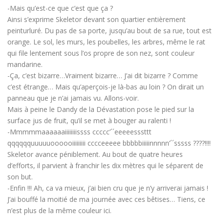
-Mais qu’est-ce que c’est que ça ?
Ainsi s’exprime Skeletor devant son quartier entièrement
peinturluré. Du pas de sa porte, jusqu’au bout de sa rue, tout est
orange. Le sol, les murs, les poubelles, les arbres, même le rat
qui file lentement sous l’os propre de son nez, sont couleur
mandarine.
-Ça, c’est bizarre…Vraiment bizarre… J’ai dit bizarre ? Comme
c’est étrange… Mais qu’aperçois-je là-bas au loin ? On dirait un
panneau que je n’ai jamais vu. Allons-voir.
Mais à peine le Dandy de la Dévastation pose le pied sur la
surface jus de fruit, qu’il se met à bouger au ralenti !
-Mmmmmaaaaaaiiiiiiiissss ccccc’´´eeeeesssttt
qqqqqquuuuuoooooiiiiiiiii cccceeeee bbbbbiiiiinnnnn’´´sssss ????!!!!
Skeletor avance péniblement. Au bout de quatre heures
d’efforts, il parvient à franchir les dix mètres qui le séparent de
son but.
-Enfin !!! Ah, ca va mieux, j’ai bien cru que je n’y arriverai jamais !
J’ai bouffé la moitié de ma journée avec ces bêtises… Tiens, ce
n’est plus de la même couleur ici.