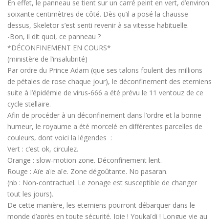
En effet, le panneau se tient sur un carré peint en vert, d’environ
soixante centimètres de côté. Dès qu’il a posé la chausse
dessus, Skeletor s’est senti revenir à sa vitesse habituelle.
-Bon, il dit quoi, ce panneau ?
*DÉCONFINEMENT EN COURS*
(ministère de l’insalubrité)
Par ordre du Prince Adam (que ses talons foulent des millions
de pétales de rose chaque jour), le déconfinement des eterniens
suite à l’épidémie de virus-666 a été prévu le 11 ventouz de ce
cycle stellaire.
Afin de procéder à un déconfinement dans l’ordre et la bonne
humeur, le royaume a été morcelé en différentes parcelles de
couleurs, dont voici la légendes :
Vert : c’est ok, circulez.
Orange : slow-motion zone. Déconfinement lent.
Rouge : Aïe aïe aïe. Zone dégoûtante. No pasaran.
(nb : Non-contractuel. Le zonage est susceptible de changer
tout les jours).
De cette manière, les eterniens pourront débarquer dans le
monde d’après en toute sécurité. Joie ! Youkaïdi ! Longue vie au