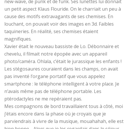
new-wave, de punk et de funk. Ses lunettes lui donnait
un petit aspect Klaus Flouride. On le charriait un peu à
cause des motifs extravagants de ses chemises. En
louchant, on pouvait voir des images en 3d. Faibles
taquineries. En réalité, ses chemises étaient
magnifiques.
Xavier était le nouveau bassiste de Lo. Débonnaire et
chevelu, il filmait notre épopée avec un appareil
photo/caméra. Ohlala, c’était le jurassique les enfants !
Les stégosaures couraient dans les champs, on avait
pas inventé l’organe portatif que vous appelez
smartphone : le téléphone intelligent à votre place. Je
n’avais même pas de téléphone portable. Les
ptérodactyles ne me repéraient pas.
Mes compagnons de bord travaillaient tous à côté, moi
j’étais encore dans la phase où je croyais que je
parviendrais à vivre de la musique, mouahahah, elle est
bien bonne… Alors que je les regardais dans le séjour