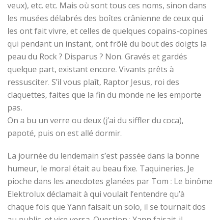
veux), etc. etc. Mais où sont tous ces noms, sinon dans
les musées délabrés des boîtes crânienne de ceux qui
les ont fait vivre, et celles de quelques copains-copines
qui pendant un instant, ont frôlé du bout des doigts la
peau du Rock ? Disparus ? Non. Gravés et gardés
quelque part, existant encore. Vivants prêts à
ressusciter. S’il vous plaît, Raptor Jesus, roi des
claquettes, faites que la fin du monde ne les emporte
pas.
On a bu un verre ou deux (j’ai du siffler du coca),
papoté, puis on est allé dormir.
La journée du lendemain s’est passée dans la bonne
humeur, le moral était au beau fixe. Taquineries. Je
pioche dans les anecdotes glanées par Tom : Le binôme
Elektrolux déclamait à qui voulait l’entendre qu’à
chaque fois que Yann faisait un solo, il se tournait dos
au public, et vice versa. Question : Yann faisait-il