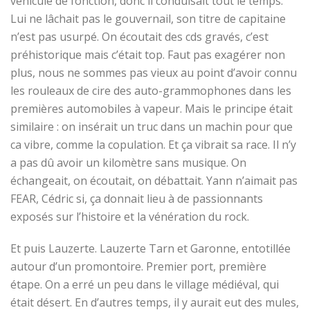
véhicule de fonction, donc il conduisait tout le temps.
Lui ne lâchait pas le gouvernail, son titre de capitaine
n’est pas usurpé. On écoutait des cds gravés, c’est
préhistorique mais c’était top. Faut pas exagérer non
plus, nous ne sommes pas vieux au point d’avoir connu
les rouleaux de cire des auto-grammophones dans les
premières automobiles à vapeur. Mais le principe était
similaire : on insérait un truc dans un machin pour que
ca vibre, comme la copulation. Et ça vibrait sa race. Il n’y
a pas dû avoir un kilomètre sans musique. On
échangeait, on écoutait, on débattait. Yann n’aimait pas
FEAR, Cédric si, ça donnait lieu à de passionnants
exposés sur l’histoire et la vénération du rock.
Et puis Lauzerte. Lauzerte Tarn et Garonne, entotillée
autour d’un promontoire. Premier port, première
étape. On a erré un peu dans le village médiéval, qui
était désert. En d’autres temps, il y aurait eut des mules,