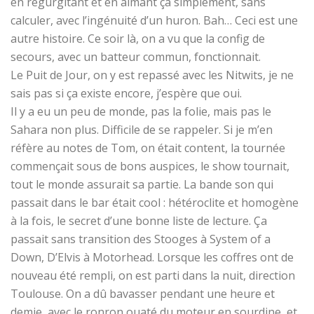
en regurgitant et en aimant ça simplement, sans
calculer, avec l’ingénuité d’un huron. Bah… Ceci est une
autre histoire. Ce soir là, on a vu que la config de
secours, avec un batteur commun, fonctionnait.
Le Puit de Jour, on y est repassé avec les Nitwits, je ne
sais pas si ça existe encore, j’espère que oui.
Il y a eu un peu de monde, pas la folie, mais pas le
Sahara non plus. Difficile de se rappeler. Si je m’en
réfère au notes de Tom, on était content, la tournée
commençait sous de bons auspices, le show tournait,
tout le monde assurait sa partie. La bande son qui
passait dans le bar était cool : hétéroclite et homogène
à la fois, le secret d’une bonne liste de lecture. Ça
passait sans transition des Stooges à System of a
Down, D’Elvis à Motorhead. Lorsque les coffres ont de
nouveau été rempli, on est parti dans la nuit, direction
Toulouse. On a dû bavasser pendant une heure et
demie, avec le ronron ouaté du moteur en sourdine, et