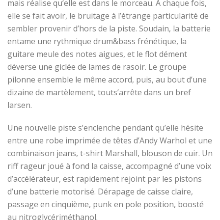
mais réalise qu’elle est dans le morceau. A chaque fois,
elle se fait avoir, le bruitage à l’étrange particularité de
sembler
pro
venir
d’
hors
de la piste. Soudain, la batterie
entame une rythmique drum&bass frénétique, la
guitare meule des notes aigues, et le flot dément
déverse une giclée de lames de rasoir. Le groupe
pilonne ensemble le même accord, puis, au bout d’une
dizaine de martèlement, tout
s’arrête dans un
bref
larsen
.
Une nouvelle piste s’enclenche pendant qu’
elle hésite
entre une robe imprimée de têtes d’Andy Warhol et une
combinaison jeans, t-shirt Marshall, blouson de cuir.
Un
riff rageur joué à fond la caisse, accompagné d’une voix
d’
accélérateur
, est rapidement rejoint par les pistons
d’une batterie motorisé. Dérapage de caisse claire
,
passage en cinquième, punk
en pole position
,
boosté
au nitroglycériméthanol.