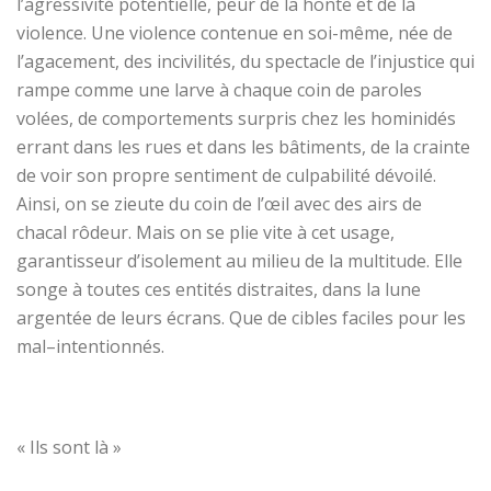
l’agressivité potentielle, peur de la honte et de la
violence. Une violence contenue en soi-même, né
e
de
l’agacement, des incivilités, du spectacle de l’injustice qui
rampe comme une larve à chaque coin de paroles
volées, de comportements surpris chez les hominidés
errant dans les rues et dans les bâtiments, de la crainte
de voir son propre sentiment de culpabilité dévoilé.
Ainsi, on se zieute du coin de l’œil avec des airs de
chacal rôdeur. Mais on se plie vite à cet usage,
garantisseur
d
’isolement au milieu de la multitude. Elle
songe à toutes ces entités distraites, dans la lune
argentée de leurs écrans. Que de cibles faciles pour
les
mal
–
intentionnés.
«
I
ls sont là »