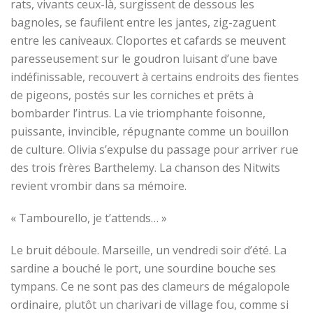
rats, vivants ceux-là, surgissent de dessous les
bagnoles
, se faufilent entre les jantes, zig-zaguent
entre les
caniveau
x
. Cloportes et cafards se meuvent
paresseusement sur le goudron luisant d’une bave
indéfinissable, recouvert à certains endroits des
fientes
de pigeons, postés sur les corniches et prêts à
bombarder l’intrus. La vie triomphante foisonne,
puissante, invincible, répugnante comme un bouillon
de culture. Olivia s’expulse du passage pour arriver rue
des trois frères Barthelemy.
La chanson des Nitwits
revient vrombir dans sa mémoire.
« Tambourello, je t’attends
…
»
Le bruit déboule. Marseille, un vendredi soir d’été. La
sardine a bouché le port, une sourdine bouche ses
tympans. Ce ne sont pas des clameurs de mégalopole
ordinaire, plutôt un charivari de village fou, comme si