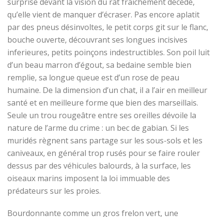
surprise devant la vision du rat fraichement décédé
,
qu’elle vient de manquer d’écraser. Pas encore aplatit
par des pneus désinvoltes, le petit corps git sur le flanc,
bouche ouverte, découvrant ses longues incisives
inferieures,
petits poinçons indestructibles.
Son poil luit
d’un beau marron d’égout, sa bedaine semble bien
remplie, sa longue queue est d’un rose de peau
humaine. De la dimension d’un chat, il a l’air en meilleur
santé et
en
meilleure forme que bien des marseillais.
Seule un trou rougeâtre entre
s
es oreilles dévoile la
nature de l’arme du crime : un bec de g
abian
. Si les
muridés règnent sans partage sur les sous-sols et les
caniveaux, en
général trop rusés pour se faire rouler
dessus par
d
es véhicules balourds, à la surface, les
oiseaux marins imposent la loi immuable des
prédateurs
sur les
proies
.
Bourdonnante comme un gros frelon vert, une