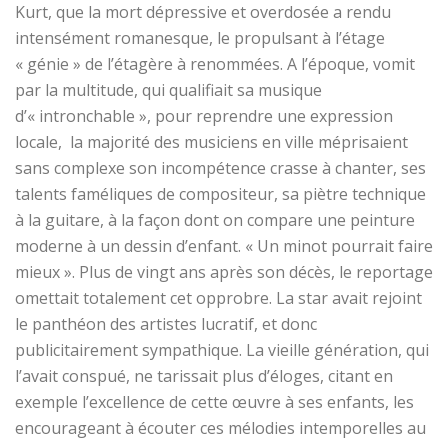
Kurt
, que la mort
dépressiv
e et overdosée a rendu
intensément romanesque,
le propulsant à l’étage
« génie » de l’étagère à
renommées
. A l’époque, vomit
par la multitude,
qui qualifiait sa musique
d’
« intronchable », pour reprendre une expression
locale, la majorité des musiciens en ville méprisaient
sans complexe son incompétence crasse à chanter
, ses
talents faméliques de compositeur, sa piètre technique
à
la guitare, à la façon dont on compare une peinture
moderne à un dessin d’enfant.
« Un minot pourrait faire
mieux ».
Plus de v
ingt ans après son décès, le reportage
omettait
totalement cet opprobre
. L
a star avait rejoint
le panthéon des artistes lucratif,
et
donc
publicitairement sympathique. La vieille génération
,
qui
l’avait conspué, ne tarissait plus d’éloge
s
, citant en
exemple l’excellence de cette œuvre à ses enfants, les
encourageant à écouter ces mélodies intemporelles au