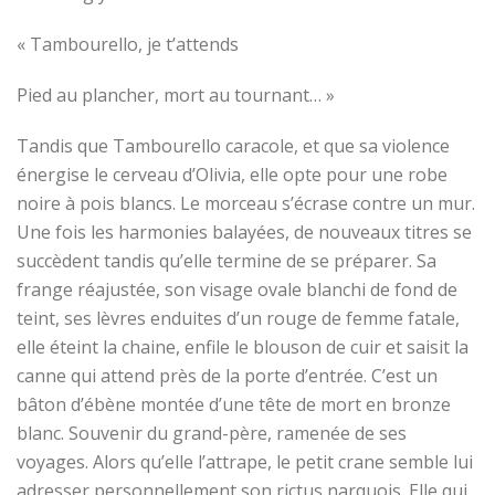
« Tambourello, je t’attends
Pied au plancher, mort au tournant… »
Tandis que
Tambourello
caracole
,
et que sa violence
énergise le cerveau d’Olivia,
elle opte pour une robe
noire à pois blancs.
Le morceau s’écrase contre un mur.
Une fois
les harmonies balayées, de nouveaux titres se
succèdent tandis qu’elle termine de se préparer.
S
a
frange réajustée, son visage ovale blanchi de fond de
teint, ses lèvres enduites d’un rouge de femme fatale
,
elle
éteint la chaine,
enfile le blouson de cuir et saisit la
canne qui attend près de la porte d’entrée.
C’est un
bâton d’ébène montée d’une tête de mort en bronze
blanc. Souvenir du grand-père, ramenée de ses
voyages. Alors qu’elle l’attrape, le petit crane semble lui
adresser personnellement son rictus narquois. Elle qui