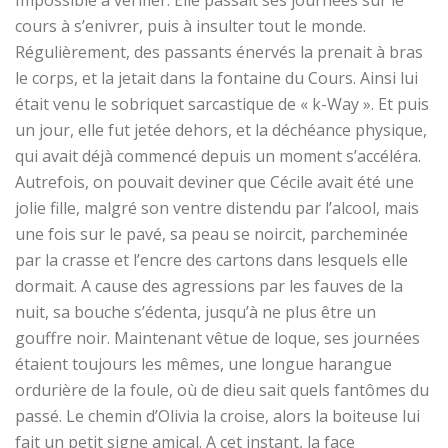
Impossible à vérifier. Elle passait ses journées sur le
cours à s’enivrer, puis à insulter tout le monde.
Régulièrement, des passants énervés la prenait à bras
le corps, et la jetait dans la fontaine du Cours. Ainsi lui
était venu le sobriquet sarcastique de « k-Way ». Et puis
un jour, elle fut
jetée
dehors, et la déchéance physique,
qui avait déjà commencé depuis un moment s’accéléra.
Autrefois, on pouvait deviner que Cécile avait été une
jolie fille, malgré son ventre distendu par l’alcool, mais
une fois sur le pavé, sa peau se noircit, parcheminée
par la crasse et l’encre des cartons dans lesquels elle
dormait. A cause des agressions par les fauves de la
nuit, sa bouche s’édenta, jusqu’à ne plus être un
gouffre noir. Maintenant
vêtue
de loque, ses journées
étaient toujours les mêmes, une longue harangue
ordurière de la foule
, où de dieu sait
quels fantômes
du
passé. Le chemin d’Olivia la croise, alors la boiteuse lui
fait un petit signe amical. A cet instant, l
a face