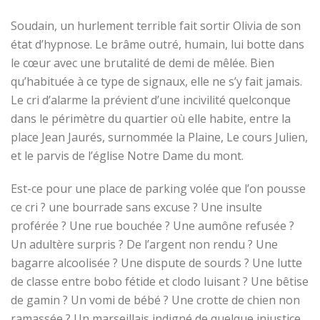
Soudain, un hurlement terrible fait sortir Olivia de son
état d’hypnose. Le brâme outré, humain, lui botte dans
le
cœur avec une brutalité de demi de mêlée. Bien
qu’habituée à ce type de signaux, elle ne s’y fait jamais.
Le cri d’alarme
la
prévient d’une incivilité quelconque
dans le périmètre du quartier où elle habite, entre la
place Jean Jaurés, surnommée la Plaine, Le cours Julien,
et le parvis de l’église Notre Dame du mont.
Est-ce pour une place de parking volée que l’on pousse
ce cri ? une bourrade sans excuse ? Une insulte
proférée ? Une rue bouchée ? Une aumône refusée ?
Un adultère surpris ? De l’argent non rendu ? Une
bagarre alcoolisée ? Une dispute de sourd
s
? Une lutte
de classe entre bobo fétide et clodo luisant ? Une bêtise
de gamin ? Un vomi de bébé ? Une crotte de chien
non
ramassée ? Un marseillais indigné de quelque injustice,