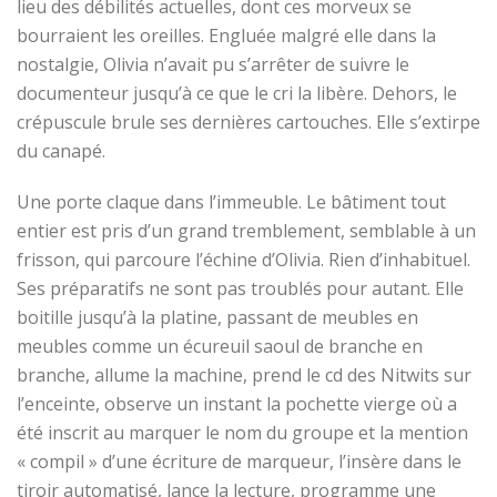
lieu des débilités actuelles
,
dont ces morveux se
bourrai
en
t les oreilles. Engluée malgré elle dans la
nostalgie, Olivia n’avait pu s’arrêter de suivre le
documenteur jusqu’à ce que le cri la libère. Dehors, le
crépuscule brule ses dernières cartouches. Elle s’extirpe
du canapé.
Une porte claque dans l’immeuble. Le bâtiment tout
entier est pris
d’un grand tremblement
, semblable à un
frisson, qui parcoure l’échine d’Olivia. Rien d’inhabituel.
Ses préparatifs ne sont pas troublés pour autant.
Elle
boitille
jusqu’à la platine, passant de meubles en
meubles comme un écureuil saoul de branche en
branche,
allume la
machine
, prend le cd des Nitwits sur
l’
enceinte
,
observe un instant la pochette vierge où
a
été inscrit au marquer le nom du groupe et la mention
« compil » d’une écriture de marqueur,
l’insère dans le
tiroir
automatisé
, lance la lecture
, programme une