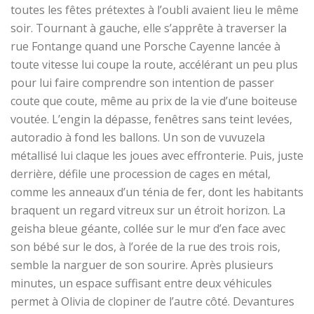
toutes les fêtes prétextes à l’oubli avaient lieu le même
soir. Tournant à gauche, elle s’apprête à traverser la
rue
F
ontange quand une
Porsche Cayenne
lancée à
toute vitesse lui coupe la route, accélérant un peu plus
pour lui faire comprendre son intention de passer
coute que coute, même au prix de la vie d’une boiteuse
voutée. L’engin la dépasse,
fenêtres sans teint levées,
autoradio à fond les ballons
. Un
son de vuvuzela
métallisé lui claque les joues avec effronterie. Puis, juste
derrière, défile une procession de cages en métal,
comme les anneaux d’un ténia de fer, dont les habitants
braquent un regard vitreux sur un étroit horizon. La
geisha bleue géante, collée sur le mur d’en face avec
son bébé sur le dos,
à l’orée de la rue des trois rois
,
semble la narguer de son sourire. Après plusieurs
minutes, un espace suffisant entre deux v
éhicule
s
permet à Olivia de clopiner de l’autre côté. Devantures