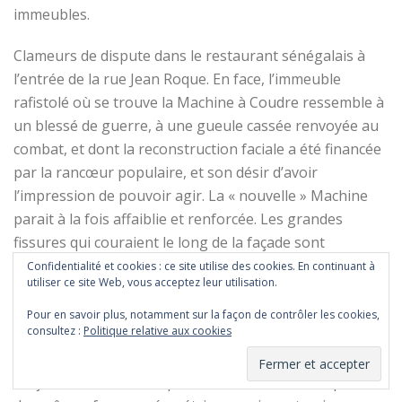
immeubles.
Clameurs de dispute dans le restaurant sénégalais à
l’entrée de la rue Jean Roque. En face, l’immeuble
rafistolé où se trouve la Machine à Coudre ressemble à
un blessé de guerre, à une gueule cassée renvoyée au
combat, et dont la reconstruction faciale a été financée
par la rancœur populaire, et son désir d’avoir
l’impression de pouvoir agir. La « nouvelle » Machine
parait à la fois affaiblie et renforcée. Les grandes
fissures qui couraient le long de la façade sont
bouchées, et
une forte structure métallique
, semblable
Confidentialité et cookies : ce site utilise des cookies. En continuant à
utiliser ce site Web, vous acceptez leur utilisation.
à un
échafaudage
en acier
,
un appareil dentair
e
sorti
de
«
la petite boutique des horreurs
»,
ou un casque de
Pour en savoir plus, notamment sur la façon de contrôler les cookies,
consultez :
Politique relative aux cookies
Darcissac, cage servant à recoller les visages éclatés
par les obus
.
La porte aux grands volets de bois est
toujours là, si ce n’est qu’elle est fraichement repeinte