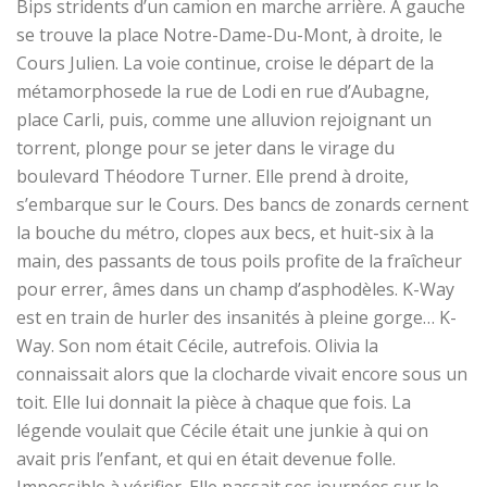
Bips stridents d’un camion en marche arrière.
A
gauche
se trouve la place Notre-Dame-Du-Mont, à droite, le
Cours Julien. La
voie
continue, croise le départ de la
métamorphose
de la rue de Lodi en rue d’Aubagne,
place Carli, puis, comme une alluvion rejoignant un
torrent, plonge pour se jeter dans le virage du
boulevard Théodore Turner. Elle prend à droite,
s’embarque sur le Cours. Des bancs de zonards cernent
la bouche du métro, clopes aux becs, et huit-six à la
main, des passants de tous poils profite de la fraîcheur
pour errer, âmes dans
un
champ d
’
asphodèles.
K-Way
est en train de hurler des insanités à pleine gorge… K-
Way. Son nom était Cécile, autrefois. Olivia la
connaissait alors que la clocharde vivait encore sous un
toit. Elle lui donnait la pièce à chaque que fois. La
légende voulait que Cécile était une junkie à qui on
avait pris l’enfant, et qui en était devenue folle.