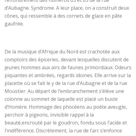
l’effondrement des numéros 63 et 65 de la rue
d’Aubagne. Syndrome. A leur place, on a construit deux
cônes, qui ressemble à des cornets de glace en pâte
gaufrée.
De la musique d’Afrique du Nord est crachotée aux
comptoirs des épiceries, devant lesquel
le
s discutent de
jeunes hommes aux airs de faunes
primordiaux
.
Odeurs
piquantes et ambrées, regards idoines.
Elle arrive sur la
placette où se fait le y de la rue d’Aubagne et de la rue
Moustier. Au départ de l’embranchement s’élève une
colonne au sommet de laquelle est placé un buste
d’Homère. Hommage des phocéens au poète aveugle,
perchoir à pigeons, invisible rappel à la
beauté
,
encrouté par le goudron
, fondu sous l’acide et
l’
indifférence
. Discrètement, la rue de l’arc s’enfonce