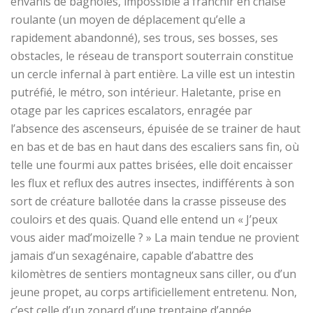
envahis de bagnoles, impossible à franchir en chaise
roulante (un moyen de déplacement qu’elle a
rapidement abandonn
é
), ses trous, ses bosses, ses
obstacles, le réseau de transport souterrain constitue
un cercle infernal à part entière. La ville est un intestin
putréfié, le métro, son intérieur. Haletante, prise en
otage par les caprices escalators, enragée par
l’absence des ascenseurs,
épuisée de se trainer
de haut
en bas et
de bas en haut
da
ns
d
es escaliers sans fin, où
telle une fourmi aux pattes brisées, elle doit encaisser
les flux et reflux des autres insectes, indifférents à son
sort de créature ballotée dans la crasse pisseuse des
couloirs et des quais. Quand elle
entend
un « J’peux
vous aider mad’moizelle ? » La main tendue ne provient
jamais d’un sexagénaire, capable d’abattre des
kilomètres de sentiers montagneux sans ciller
, ou d’un
jeune propet, au corps artificiellement entretenu
. Non,
c’est celle d’un zonard d’une trentaine d’année,