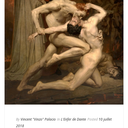
By
Vincent "Vinzo" Palacio
In
L'Enfer de Dante
Posted
10 juillet
2018