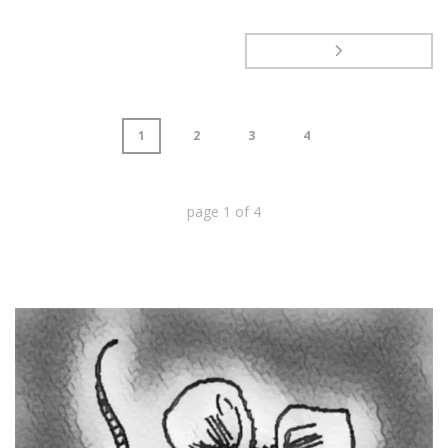
1
2
3
4
page
1
of
4