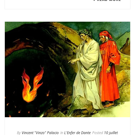
By
Vincent "Vinzo" Palacio
In
L'Enfer de Dante
Posted
10 juillet