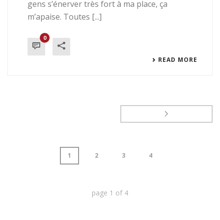
gens s’énerver très fort à ma place, ça
m’apaise. Toutes [...]
0
READ MORE
1
2
3
4
page
1
of
4