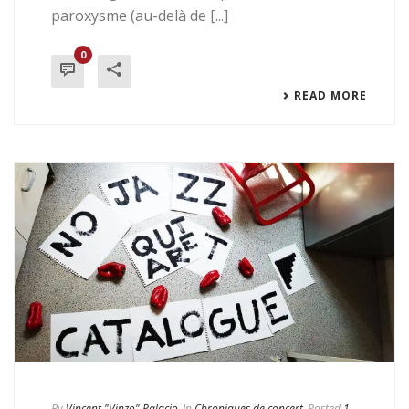
paroxysme (au-delà de [...]
0
READ MORE
By
Vincent "Vinzo" Palacio
In
Chroniques de concert
Posted
1