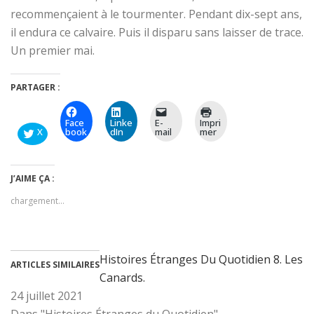
recommençaient à le tourmenter. Pendant dix-sept ans,
il endura ce calvaire. Puis il disparu sans laisser de trace.
Un premier mai.
PARTAGER :
Face
Linke
E-
Impri
X
book
dIn
mail
mer
J’AIME ÇA :
chargement…
Histoires Étranges Du Quotidien 8. Les
ARTICLES SIMILAIRES
Canards.
24 juillet 2021