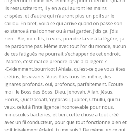
cogneront comme des lemmings pour l’eternité. Quand
ils ressusciteront, il y en a qui auront les mains
crispées, et d’autre qui n’auront plus un poil sur le
caillou. En bref, voilà ce qui arrive quand on passe son
existence à mal donner ou à mal garder. J’dis ça, j’dis
rien… Aïe, mon fils, tu vois, prendre la vie à la lègère, ça
ne pardonne pas. Même avec tout l’or du monde, aucun
de ces fatigués ne pourrait s’echapper de cet endroit.
-Maître, c’est mal de prendre la vie à la lègère ?
-Evidemment,bourricot ! Ahlala, qu’est-ce que vous êtes
crétins, les vivants. Vous êtes tous les même, des
ignares profonds, oui, profonds, parfaitement. Ecoute
moi : le Boss des Boss, Dieu, Jehovah, Allah, Jésus,
Horus, Quetzacoatl, Yggdrasil, Jupiter, Cthullu, qui tu
veux, celui à l’intelligence inconcevable pour nous,
minuscules bacteries, et ben, cette chose a tout créé
avec un fil conducteur, pour que tout fonctionne bien et
soit idéalement éclairé, tu me suis ? De même, en ce qui