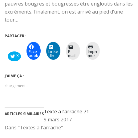
pauvres bougres et bougresses être engloutis dans les
excréments. Finalement, on est arrivé au pied d’une
tour…
PARTAGER :
Face
Linke
E-
Impri
X
book
dIn
mail
mer
J’AIME ÇA :
chargement…
Texte à l’arrache 71
ARTICLES SIMILAIRES
9 mars 2017
Dans "Textes à l'arrache"