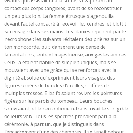
vivants qui assistaient à la scène, s’évaporant au
contact des corps tangibles, avant de se reconstituer
un peu plus loin. La femme étrusque s’agenouilla
devant l’autel consacré à recevoir les cendres, et blottit
son visage dans ses mains. Les litanies reprirent par le
nécrophone : les suivants récitaient des prières sur un
ton monocorde, puis dansèrent une danse de
lamentations, lente et majestueuse, aux gestes amples.
Ceux-là étaient habillé de simple tuniques, mais se
mouvaient avec une grâce qui se renforçait avec la
dignité absolue qu’ exprimaient leurs visages, des
figures ornées de boucles d’oreilles, coiffées de
multiples tresses. Elles faisaient revivre les peintures
figées sur les parois du tombeau. Leurs bouches
s’ouvraient, et le necrophone retranscrivait le son grêle
de leurs voix. Tous les spectres prenaient part à la
cérémonie, à part un, que je distinguais dans
l’encadrement d’une des chambres. Il se tenait debout,