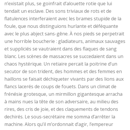
n’existait plus, se goinfrait d’alouette rotie que lui
tendait un esclave. Des sons triviaux de rots et de
flatulences interferaient avec les brames stupide de la
foule, que nous distinguions hurlante et déféquante
avec le plus abject sans-gêne. À nos pieds se perpetrait
une horrible boucherie : gladiateurs, animaux sauvages
et suppliciés se vautraient dans des flaques de sang
blanc. Les scènes de massacres se succedaient dans un
chaos hystérique. Un retiaire percait la poitrine d’un
secutor de son trident, des hommes et des femmes en
haillons se faisait déchiqueter vivants par des lions aux
flancs lacerés de coups de fouets. Dans un climat de
frénésie grotesque, un mirmillon gigantesque arracha
à mains nues la tête de son adversaire, au milieu des
rires, des cris de joie, et des claquements de tendons
dechirés. Le sous-secrétaire me somma d’arrêter la
machine. Alors qu’il m’ordonnait d’agir, l’empereur