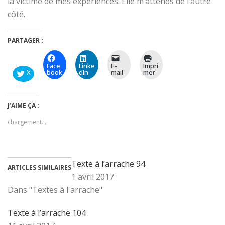
la victime de mes expériences. Elle m’attends de l’autre
côté.
PARTAGER :
Face
Linke
E-
Impri
X
book
dIn
mail
mer
J’AIME ÇA :
chargement…
Texte à l’arrache 94
ARTICLES SIMILAIRES
1 avril 2017
Dans "Textes à l'arrache"
Texte à l’arrache 104