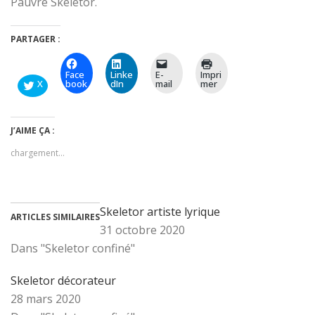
Pauvre Skeletor.
PARTAGER :
Face
Linke
E-
Impri
X
book
dIn
mail
mer
J’AIME ÇA :
chargement…
Skeletor artiste lyrique
ARTICLES SIMILAIRES
31 octobre 2020
Dans "Skeletor confiné"
Skeletor décorateur
28 mars 2020