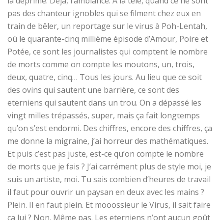
la déprime. Déjà, l’ambiance. À la télé, quand ce ne sont
pas des chanteur ignobles qui se filment chez eux en
train de bêler, un reportage sur le virus à Poh-Lentah,
où le quarante-cinq millième épisode d’Amour, Poire et
Potée, ce sont les journalistes qui comptent le nombre
de morts comme on compte les moutons, un, trois,
deux, quatre, cinq… Tous les jours. Au lieu que ce soit
des ovins qui sautent une barrière, ce sont des
eterniens qui sautent dans un trou. On a dépassé les
vingt milles trépassés, super, mais ça fait longtemps
qu’on s’est endormi. Des chiffres, encore des chiffres, ça
me donne la migraine, j’ai horreur des mathématiques.
Et puis c’est pas juste, est-ce qu’on compte le nombre
de morts que je fais ? J’ai carrément plus de style moi, je
suis un artiste, moi. Tu sais combien d’heures de travail
il faut pour ouvrir un paysan en deux avec les mains ?
Plein. Il en faut plein. Et mooossieur le Virus, il sait faire
ça lui ? Non. Même pas. Les eterniens n’ont aucun goût