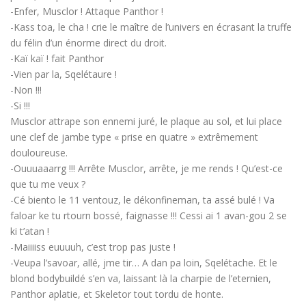
-Enfer, Musclor ! Attaque Panthor !
-Kass toa, le cha ! crie le maître de l’univers en écrasant la truffe
du félin d’un énorme direct du droit.
-Kaï kaï ! fait Panthor
-Vien par la, Sqelétaure !
-Non !!!
-Si !!!
Musclor attrape son ennemi juré, le plaque au sol, et lui place
une clef de jambe type « prise en quatre » extrêmement
douloureuse.
-Ouuuaaarrg !!! Arrête Musclor, arrête, je me rends ! Qu’est-ce
que tu me veux ?
-Cé biento le 11 ventouz, le dékonfineman, ta assé bulé ! Va
faloar ke tu rtourn bossé, faignasse !!! Cessi ai 1 avan-gou 2 se
ki t’atan !
-Maiiiiss euuuuh, c’est trop pas juste !
-Veupa l’savoar, allé, jme tir… A dan pa loin, Sqelétache. Et le
blond bodybuildé s’en va, laissant là la charpie de l’eternien,
Panthor aplatie, et Skeletor tout tordu de honte.