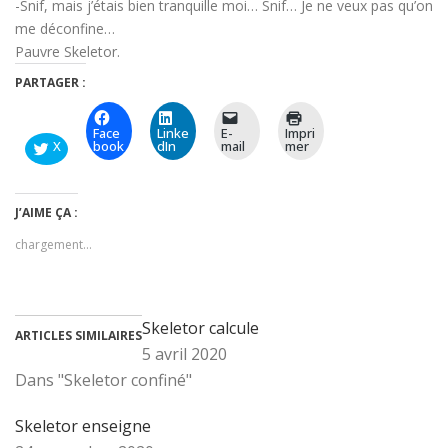
-Snif, mais j’étais bien tranquille moi… Snif… Je ne veux pas qu’on
me déconfine…
Pauvre Skeletor.
PARTAGER :
Face
Linke
E-
Impri
X
book
dIn
mail
mer
J’AIME ÇA :
chargement…
Skeletor calcule
ARTICLES SIMILAIRES
5 avril 2020
Dans "Skeletor confiné"
Skeletor enseigne