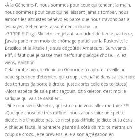
-À la Géhenne-F, nous sommes pour ceux qui tendent la main,
nous sommes pour ceux qui ne laissent jamais tomber, nous
aimons les altruistes bénévoles parce que nous n’avons pas à
les payer, Géhenne-F, assurément inhuma… »
-GRRRR !!! Rugit Skeletor en jetant son ticket de tiercé par terre,
j’avais parié mon mois de chômage partiel sur la Ruskovie, le
Brasilou et la Ritalie ! Je suis dégoûté ! Amateurs ! Survivants !
Pfff, il faut que je passe mes nerfs sur quelque chose… Allez
viens, Panthor.
Cela tombe bien, le Génie du Génocide a capturé la veille un
beau spécimen d’eternien, qui croupit enchaîné dans sa chambre
des tortures (la porte à droite, juste après celle des toilettes).
-Alors espèce de sale petit sagouin, dit Skeletor, c’est moi le
sadique qui vais te salsifier !!!
-Pitié monsieur Skeletor, qu’est-ce que vous allez me faire ??!!
-Quelque chose de très raffiné : nous allons faire une petite
dictée. Ne t’inquiète pas, ce n’est pas difficile. Je dicte et tu écris.
À chaque faute, la panthère géante à côté de moi te mettra un
coup de crocs. Je te préviens, elle a son agrégation en