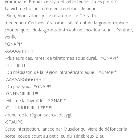
grammaire. Prends ce stylo et cette feuille. Tu es prêts ?
La victime hoche la tête en tremblant de peur.
-Bien, Alors allons y. Le tératome. Le-Té-ra-to-
meeeeuuu. Certains tératomes sécrètent de la gondotrophine
chorionique… de-la-go-na-do-tro-phine cho-rio-ni-que… Panthor,
verifie.
*GNAP!*
-AAAAAHHH !!!
-Plusieurs cas, rares, de tératomes sous dural… *GNAP!*
-HHHIIIIII !
-Du médiastin de la région intrapéricardiaque… *GNAP!*
-AAAAARGGGGHH !!!
-Du pharynx… *GNAP!*
-GNNNNIIIIIIIII !!!
-Hihi, de la thyroïde… *GNAP!*
-OUUUUUUIIIILLLEEE !!!
-Huhu, de la région sacro-coccygi…
-STAUPE !!!
Cette interjection, lancée par Musclor qui vient de défoncer la
porte, coupe court au petit jeu du Ténébreux Bleu.