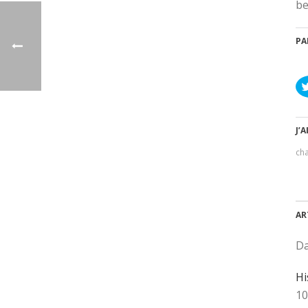
be
PA
J’A
ch
AR
Da
Hi
10