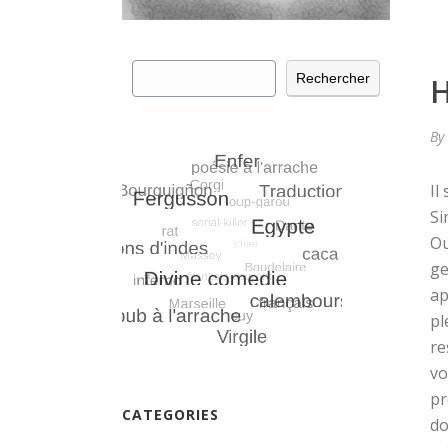
Rechercher
Rechercher
H
By
Il
Si
Ou
ge
ap
pl
re
vo
pr
CATEGORIES
do