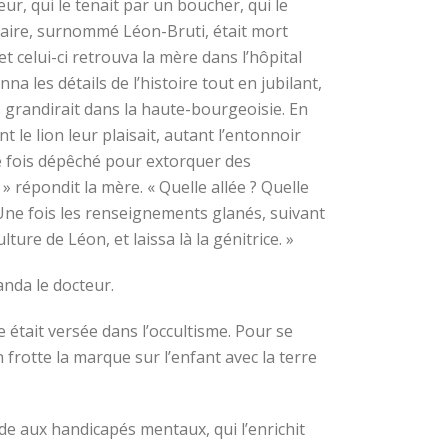
ur, qui le tenait par un boucher, qui le
laire, surnommé Léon-Bruti, était mort
et celui-ci retrouva la mère dans l’hôpital
 les détails de l’histoire tout en jubilant,
ls grandirait dans la haute-bourgeoisie. En
 le lion leur plaisait, autant l’entonnoir
ne fois dépêché pour extorquer des
 » répondit la mère. « Quelle allée ? Quelle
 Une fois les renseignements glanés, suivant
lture de Léon, et laissa là la génitrice. »
anda le docteur.
e était versée dans l’occultisme. Pour se
 frotte la marque sur l’enfant avec la terre
aide aux handicapés mentaux, qui l’enrichit