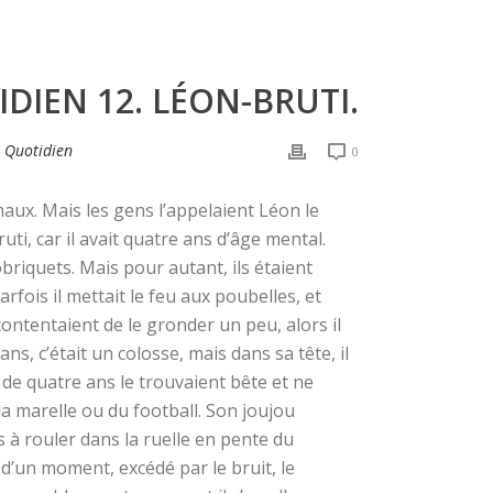
DIEN 12. LÉON-BRUTI.
u Quotidien
0
maux. Mais les gens l’appelaient Léon le
uti, car il avait quatre ans d’âge mental.
obriquets. Mais pour autant, ils étaient
 parfois il mettait le feu aux poubelles, et
contentaient de le gronder un peu, alors il
s, c’était un colosse, mais dans sa tête, il
s de quatre ans le trouvaient bête et ne
e la marelle ou du football. Son joujou
es à rouler dans la ruelle en pente du
 d’un moment, excédé par le bruit, le