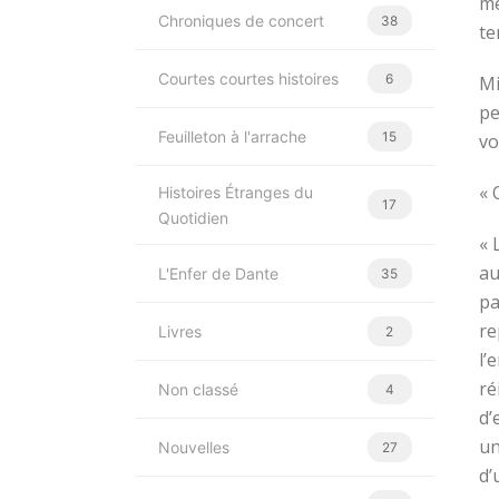
mé
Chroniques de concert
38
te
Courtes courtes histoires
6
Mi
pe
Feuilleton à l'arrache
15
vo
« 
Histoires Étranges du
17
Quotidien
« 
au
L'Enfer de Dante
35
pa
re
Livres
2
l’
ré
Non classé
4
d’
un
Nouvelles
27
d’