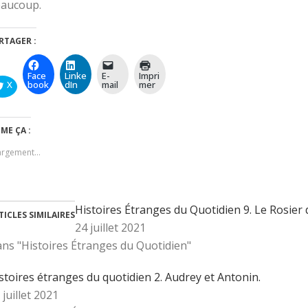
aucoup.
RTAGER :
Face
Linke
E-
Impri
X
book
dIn
mail
mer
IME ÇA :
argement…
Histoires Étranges du Quotidien 9. Le Rosier d
TICLES SIMILAIRES
24 juillet 2021
ns "Histoires Étranges du Quotidien"
stoires étranges du quotidien 2. Audrey et Antonin.
 juillet 2021