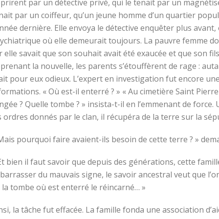
prirent par un détective privé, qui le tenait par un magnétise
nait par un coiffeur, qu’un jeune homme d’un quartier popu
année dernière. Elle envoya le détective enquêter plus avant, 
ychiatrique où elle demeurait toujours. La pauvre femme donna
r elle savait que son souhait avait été exaucée et que son fi
prenant la nouvelle, les parents s’étouffèrent de rage : autant
ait pour eux odieux. L’expert en investigation fut encore u
formations. « Où est-il enterré ? » « Au cimetière Saint Pierre
ngée ? Quelle tombe ? » insista-t-il en l’emmenant de force.
s ordres donnés par le clan, il récupéra de la terre sur la sépu
Mais pourquoi faire avaient-ils besoin de cette terre ? » dem
Et bien il faut savoir que depuis des générations, cette famill
barrasser du mauvais signe, le savoir ancestral veut que l’on
 la tombe où est enterré le réincarné… »
nsi, la tâche fut effacée. La famille fonda une association d’