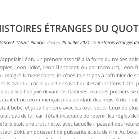
ISTOIRES ÉTRANGES DU QUOTI
Vincent "Vinzo" Palacio
Posted
29 juillet 2021
In
Histoires Étranges d
 s’appelait Léon, un prénom associé à la force du roi des ani
mplet, Léon l’Idiot, Léon l’Innocent, ou par raccourci, Léon-Br
i, malgré la bienséance, ils n’hésitaient pas à l’affubler de s
ntils avec lui, car le quartier savait qu’il était inoffensif. Oh,
plaudissait de joie devant les flammes, mais les policiers se 
eurait et ne recommençait plus pendant des mois. À dix-huit an
stait bébé, et jouait encore avec les tout petits. Ceux de plu
ulait pas de lui, car il était incapable de retenir les règles d
éféré était une trottinette, avec laquelle il passait des heur
cteur Zoki, en poussant de puissants éclats de rire. Au bout