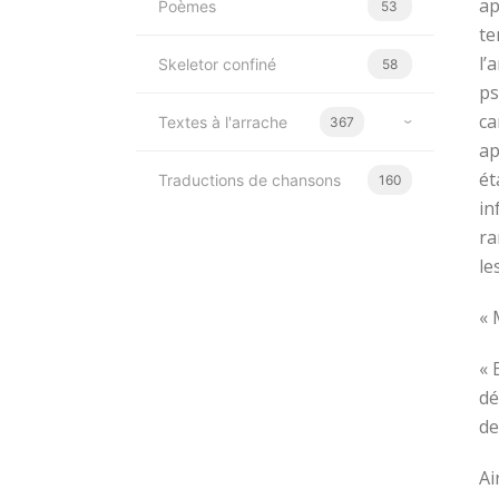
ap
Poèmes
53
te
l’
Skeletor confiné
58
ps
ca
Textes à l'arrache
367
ap
ét
Traductions de chansons
160
in
ra
le
« 
« 
dé
de
Ai