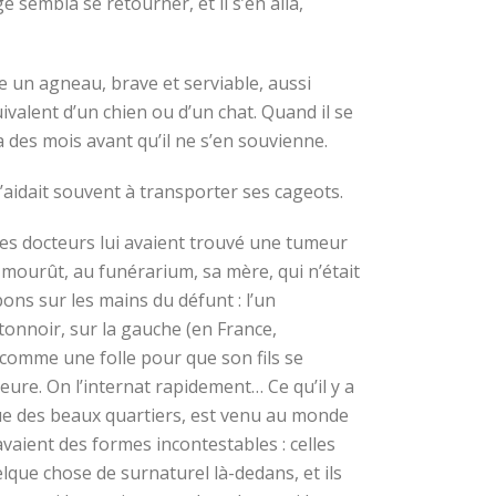
 sembla se retourner, et il s’en alla,
e un agneau, brave et serviable, aussi
quivalent d’un chien ou d’un chat. Quand il se
sa des mois avant qu’il ne s’en souvienne.
’aidait souvent à transporter ses cageots.
! Les docteurs lui avaient trouvé une tumeur
 mourût, au funérarium, sa mère, qui n’était
ns sur les mains du défunt : l’un
ntonnoir, sur la gauche (en France,
r comme une folle pour que son fils se
eure. On l’internat rapidement… Ce qu’il y a
nique des beaux quartiers, est venu au monde
vaient des formes incontestables : celles
uelque chose de surnaturel là-dedans, et ils