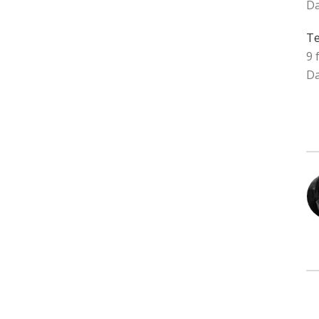
Da
Te
9 
Da