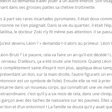
decin lui demanda d’aller jouer à un autre endroit. Son visage
nant dans ses grosses pattes sa chétive trottinette.
s à part ses rares incartades pyromanes, il était doux comm
rsonne ne s’en plaignait. Dans la vie du quartier, il était l’é
latilisa, le docteur Zoki n’y fit même pas attention. Il se pas
Qu’est devenu Léon ? » demanda-t-il alors au primeur. Léon l
Léon-Bruti ? Le pauvre, cela va faire un an qu’il est décédé 
 cerveau. D’ailleurs, ça a été toute une histoire. Quand Léon
s complètement saine d’esprit non plus, appliqua deux tampo
présentant un lion, sur la main droite, l’autre figurant un e
entonnoir est un symbole de folie). Ensuite elle se mit à prie
incarne dans un nouveau corps, qui connaîtrait une vie meill
extraordinaire, c’est qu’il y a six mois de cela, dans une cli
 garçon avec des taches de naissance sur les paumes. Elles a
un lion et d’un entonnoir ! La famille se douta qu’il y avait q