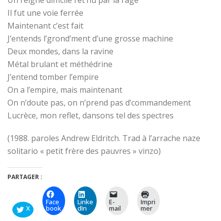
Un reigne difficile ret’nu par la rage
Il fut une voie ferrée
Maintenant c’est fait
J’entends l’grond’ment d’une grosse machine
Deux mondes, dans la ravine
Métal brulant et méthédrine
J’entend tomber l’empire
On a l’empire, mais maintenant
On n’doute pas, on n’prend pas d’commandement
Lucrèce, mon reflet, dansons tel des spectres
(1988. paroles Andrew Eldritch. Trad à l’arrache naze
solitario « petit frère des pauvres » vinzo)
PARTAGER :
Face
Linke
E-
Impri
X
book
dIn
mail
mer