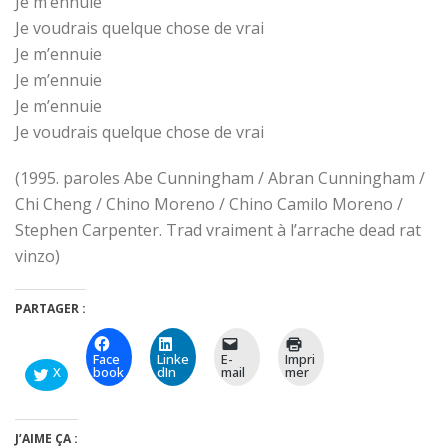
Je m’ennuie
Je voudrais quelque chose de vrai
Je m’ennuie
Je m’ennuie
Je m’ennuie
Je voudrais quelque chose de vrai
(1995. paroles Abe Cunningham / Abran Cunningham /
Chi Cheng / Chino Moreno / Chino Camilo Moreno /
Stephen Carpenter. Trad vraiment à l’arrache dead rat
vinzo)
PARTAGER :
Face
Linke
E-
Impri
X
book
dIn
mail
mer
J’AIME ÇA :