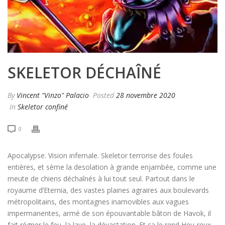
SKELETOR DÉCHAÎNÉ
By
Vincent "Vinzo" Palacio
Posted
28 novembre 2020
In
Skeletor confiné
0
Apocalypse. Vision infernale. Skeletor terrorise des foules
entières, et sème la desolation à grande enjambée, comme une
meute de chiens déchaînés à lui tout seul. Partout dans le
royaume d’Eternia, des vastes plaines agraires aux boulevards
métropolitains, des montagnes inamovibles aux vagues
impermanentes, armé de son épouvantable bâton de Havok, il
fait régner le feu, la lave, la dévastation. Et ça le rend Heu-reux.