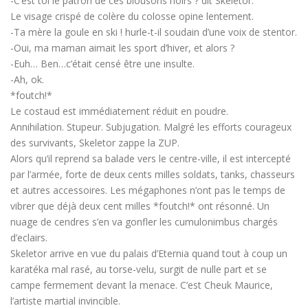
-C’est toi le patron de ces blousons noirs ? dit Skeletor.
Le visage crispé de colère du colosse opine lentement.
-Ta mère la goule en ski ! hurle-t-il soudain d’une voix de stentor.
-Oui, ma maman aimait les sport d’hiver, et alors ?
-Euh… Ben…c’était censé être une insulte.
-Ah, ok.
*foutch!*
Le costaud est immédiatement réduit en poudre.
Annihilation. Stupeur. Subjugation. Malgré les efforts courageux
des survivants, Skeletor zappe la ZUP.
Alors qu’il reprend sa balade vers le centre-ville, il est intercepté
par l’armée, forte de deux cents milles soldats, tanks, chasseurs
et autres accessoires. Les mégaphones n’ont pas le temps de
vibrer que déjà deux cent milles *foutch!* ont résonné. Un
nuage de cendres s’en va gonfler les cumulonimbus chargés
d’eclairs.
Skeletor arrive en vue du palais d’Eternia quand tout à coup un
karatéka mal rasé, au torse-velu, surgit de nulle part et se
campe fermement devant la menace. C’est Cheuk Maurice,
l’artiste martial invincible.