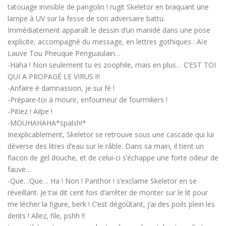
tatouage invisible de pangolin ! rugit Skeletor en braquant une
lampe à UV sur la fesse de son adversaire battu.
Immédiatement apparaît le dessin d’un manidé dans une pose
explicite, accompagné du message, en lettres gothiques : Aïe
Lauve Tou Pheuque Penguaulain…
-Haha ! Non seulement tu es zoophile, mais en plus… C’EST TOI
QUI A PROPAGÉ LE VIRUS !!!
-Anfaire é damnassion, je sui fé !
-Prépare-toi à mourir, enfourneur de fourmiliers !
-Pitiez ! Ailpe !
-MOUHAHAHA*spalsh!*
Inexplicablement, Skeletor se retrouve sous une cascade qui lui
déverse des litres d’eau sur le râble. Dans sa main, il tient un
flacon de gel douche, et de celui-ci s’échappe une forte odeur de
fauve…
-Que…Que… Ha ! Non ! Panthor ! s’exclame Skeletor en se
réveillant. Je t’ai dit cent fois d’arrêter de monter sur le lit pour
me lécher la figure, berk ! C’est dégoûtant, j’ai des poils plein les
dents ! Allez, file, pshh !!