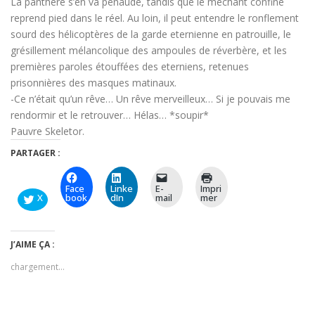
La panthère s’en va penaude, tandis que le méchant confiné
reprend pied dans le réel. Au loin, il peut entendre le ronflement
sourd des hélicoptères de la garde eternienne en patrouille, le
grésillement mélancolique des ampoules de réverbère, et les
premières paroles étouffées des eterniens, retenues
prisonnières des masques matinaux.
-Ce n’était qu’un rêve… Un rêve merveilleux… Si je pouvais me
rendormir et le retrouver… Hélas… *soupir*
Pauvre Skeletor.
PARTAGER :
Face
Linke
E-
Impri
X
book
dIn
mail
mer
J’AIME ÇA :
chargement…