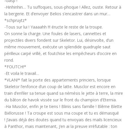
-Gasp !
-Hinhinhin… Tu suffoques, sous-phoque ! Allez, ouste. Retour à
la bergerie. Et d’envoyer Belios s’encastrer dans un mur…
*schpruytz*
-Tous sur lui ! Yaaaahh !!! éructe le reste de la troupe.
On sonne la charge. Une foules de lasers, cannettes et
projectiles divers fondent sur Skeletor. Lui, désinvolte, d’un
même mouvement, exécute un splendide quadruple saut
périlleux carpé vrillé, et foutchise les empêcheurs d’occire en
rond.
*FOUTCH!*
-Et voila le travail…
*VLAN!* fait la porte des appartements princiers, lorsque
Skeletor l’enfonce d’un coup de latte. Musclor est encore en
train d’enfiler sa tenue quand sa némésis le jette à terre, la mire
du bâton de havok vissée sur le front du champion d’Eternia.
-Ha Musclor, enfin je te tiens ! Blinis sans famille ! Blême Blette
Biélorusse ! Ta croupe est sous ma coupe et tu es démasqué
! J’avais déjà des doutes quand tu envoyais des mails licencieux
à Panthor, mais maintenant, j’en ai la preuve irréfutable : ton