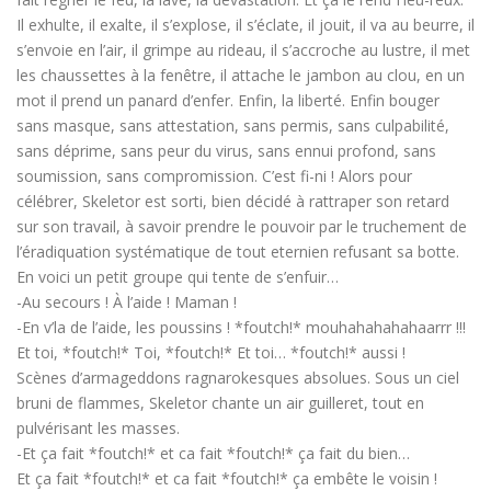
Il exhulte, il exalte, il s’explose, il s’éclate, il jouit, il va au beurre, il
s’envoie en l’air, il grimpe au rideau, il s’accroche au lustre, il met
les chaussettes à la fenêtre, il attache le jambon au clou, en un
mot il prend un panard d’enfer. Enfin, la liberté. Enfin bouger
sans masque, sans attestation, sans permis, sans culpabilité,
sans déprime, sans peur du virus, sans ennui profond, sans
soumission, sans compromission. C’est fi-ni ! Alors pour
célébrer, Skeletor est sorti, bien décidé à rattraper son retard
sur son travail, à savoir prendre le pouvoir par le truchement de
l’éradiquation systématique de tout eternien refusant sa botte.
En voici un petit groupe qui tente de s’enfuir…
-Au secours ! À l’aide ! Maman !
-En v’la de l’aide, les poussins ! *foutch!* mouhahahahahaarrr !!!
Et toi, *foutch!* Toi, *foutch!* Et toi… *foutch!* aussi !
Scènes d’armageddons ragnarokesques absolues. Sous un ciel
bruni de flammes, Skeletor chante un air guilleret, tout en
pulvérisant les masses.
-Et ça fait *foutch!* et ca fait *foutch!* ça fait du bien…
Et ça fait *foutch!* et ca fait *foutch!* ça embête le voisin !