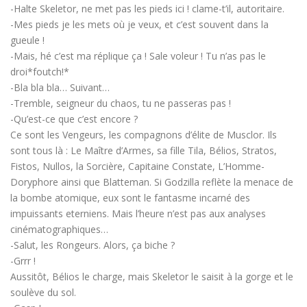
-Halte Skeletor, ne met pas les pieds ici ! clame-t’il, autoritaire.
-Mes pieds je les mets où je veux, et c’est souvent dans la
gueule !
-Mais, hé c’est ma réplique ça ! Sale voleur ! Tu n’as pas le
droi*foutch!*
-Bla bla bla… Suivant…
-Tremble, seigneur du chaos, tu ne passeras pas !
-Qu’est-ce que c’est encore ?
Ce sont les Vengeurs, les compagnons d’élite de Musclor. Ils
sont tous là : Le Maître d’Armes, sa fille Tila, Bélios, Stratos,
Fistos, Nullos, la Sorcière, Capitaine Constate, L’Homme-
Doryphore ainsi que Blatteman. Si Godzilla reflète la menace de
la bombe atomique, eux sont le fantasme incarné des
impuissants eterniens. Mais l’heure n’est pas aux analyses
cinématographiques…
-Salut, les Rongeurs. Alors, ça biche ?
-Grrr !
Aussitôt, Bélios le charge, mais Skeletor le saisit à la gorge et le
soulève du sol.