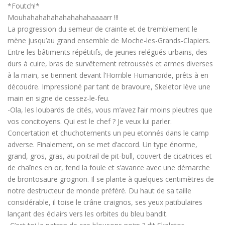
*Foutch!*
Mouhahahahahahahahahaaaarr !!!
La progression du semeur de crainte et de tremblement le
mène jusqu’au grand ensemble de Moche-les-Grands-Clapiers.
Entre les bâtiments répétitifs, de jeunes relégués urbains, des
durs à cuire, bras de survêtement retroussés et armes diverses
à la main, se tiennent devant l’Horrible Humanoïde, prêts à en
découdre. Impressioné par tant de bravoure, Skeletor lève une
main en signe de cessez-le-feu.
-Ola, les loubards de cités, vous m’avez l’air moins pleutres que
vos concitoyens. Qui est le chef ? Je veux lui parler.
Concertation et chuchotements un peu etonnés dans le camp
adverse. Finalement, on se met d’accord. Un type énorme,
grand, gros, gras, au poitrail de pit-bull, couvert de cicatrices et
de chaînes en or, fend la foule et s’avance avec une démarche
de brontosaure grognon. Il se plante à quelques centimètres de
notre destructeur de monde préféré. Du haut de sa taille
considérable, il toise le crâne craignos, ses yeux patibulaires
lançant des éclairs vers les orbites du bleu bandit.