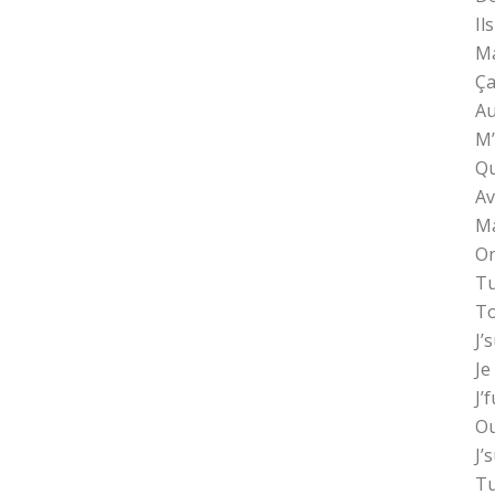
Il
Ma
Ça
Au
M’
Qu
Av
Ma
On
Tu
To
J’
Je
J’
Ou
J’
Tu