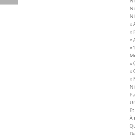
Ni
Ni
Ni
« 
« 
« 
« 
Me
« 
« 
« 
Ni
Pa
Un
Et
À 
Qu
De