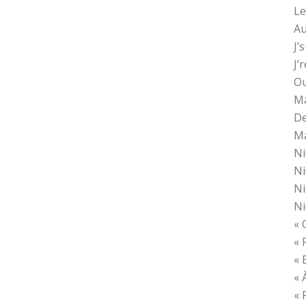
Le
Au
J’
J’
Ou
Ma
De
Ma
Ni
Ni
Ni
Ni
« 
« 
« 
« 
« 