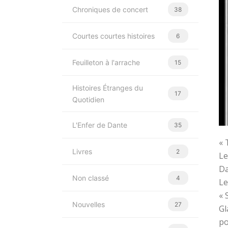
Chroniques de concert
38
Courtes courtes histoires
6
Feuilleton à l'arrache
15
Histoires Étranges du
17
Quotidien
L'Enfer de Dante
35
« 
Livres
2
Le
Da
Non classé
4
Le
« 
Nouvelles
27
Gl
po