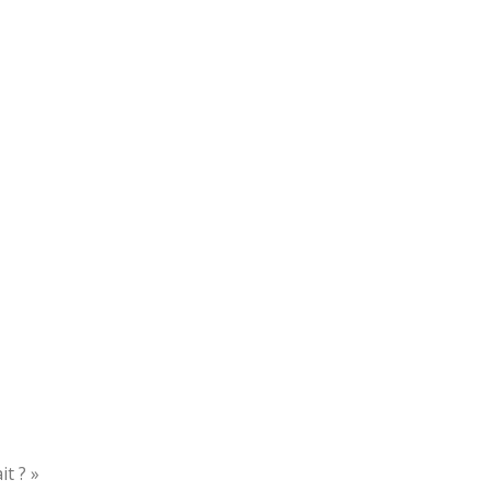
it ? »