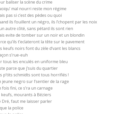
ur baliser la scène du crime
oiqu’ mal nourri reste mon régime
sais pas si c’est des pèdes ou quoi
and ils fouillent un négro, ils l’chopent par les noix
un autre côté, sans pétard ils sont rien
is evite de tomber sur un noir et un blondin
rce qu’ils t’eclateront la tête sur le pavement
s keufs noirs font du zèle d’vant les blancs
açon s’rue-euh
r tous les enculés en uniforme bleu
ste parce que j’suis du quartier
s p’tits schmidts sont tous horrifiés !
 jeune negro sur l’sentier de la rage
 fois fini, ce s’ra un carnage
 keufs, mourants à Béziers
 Dré, faut me laisser parler
que la police