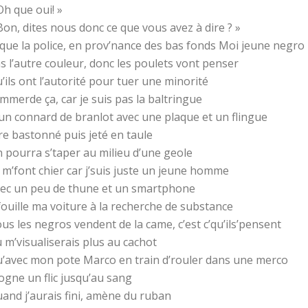
Oh que oui! »
Bon, dites nous donc ce que vous avez à dire ? »
que la police, en prov’nance des bas fonds Moi jeune negro
s l’autre couleur, donc les poulets vont penser
’ils ont l’autorité pour tuer une minorité
emmerde ça, car je suis pas la baltringue
un connard de branlot avec une plaque et un flingue
re bastonné puis jeté en taule
 pourra s’taper au milieu d’une geole
s m’font chier car j’suis juste un jeune homme
ec un peu de thune et un smartphone
 fouille ma voiture à la recherche de substance
us les negros vendent de la came, c’est c’qu’ils’pensent
 m’visualiserais plus au cachot
’avec mon pote Marco en train d’rouler dans une merco
cogne un flic jusqu’au sang
and j’aurais fini, amène du ruban