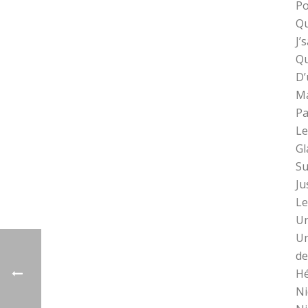
Po
Qu
J’
Qu
D’
Ma
Pa
Le
Gl
Su
Ju
Le
Un
Un
de
Hé
Ni