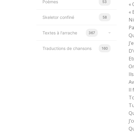
Poèmes
53
« 
« 
Skeletor confiné
58
Ni
Pa
Textes à l'arrache
367
Qu
J’
Traductions de chansons
160
D’
Et
On
Il
Av
Il
To
Tu
Qu
J’
Qu