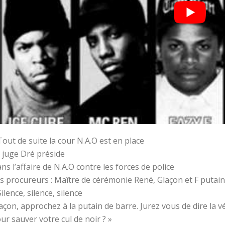
Tout de suite la cour N.A.O est en place
 juge Dré préside
ns l’affaire de N.A.O contre les forces de police
s procureurs : Maître de cérémonie René, Glaçon et F putain 
Silence, silence, silence
açon, approchez à la putain de barre. Jurez vous de dire la véri
ur sauver votre cul de noir ? »