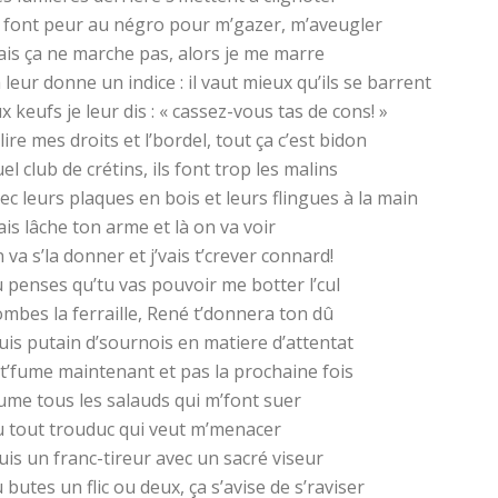
s font peur au négro pour m’gazer, m’aveugler
is ça ne marche pas, alors je me marre
 leur donne un indice : il vaut mieux qu’ils se barrent
x keufs je leur dis : « cassez-vous tas de cons! »
lire mes droits et l’bordel, tout ça c’est bidon
el club de crétins, ils font trop les malins
ec leurs plaques en bois et leurs flingues à la main
is lâche ton arme et là on va voir
 va s’la donner et j’vais t’crever connard!
 penses qu’tu vas pouvoir me botter l’cul
mbes la ferraille, René t’donnera ton dû
suis putain d’sournois en matiere d’attentat
 t’fume maintenant et pas la prochaine fois
fume tous les salauds qui m’font suer
 tout trouduc qui veut m’menacer
suis un franc-tireur avec un sacré viseur
 butes un flic ou deux, ça s’avise de s’raviser