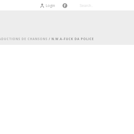
Login
ADUCTIONS DE CHANSONS
/ N.W.A-FUCK DA POLICE