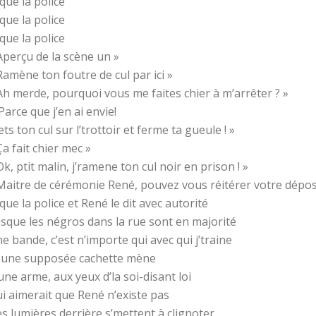
que la police
que la police
que la police
Aperçu de la scène un »
Ramène ton foutre de cul par ici »
Ah merde, pourquoi vous me faites chier à m’arrêter ? »
‘Parce que j’en ai envie!
ts ton cul sur l’trottoir et ferme ta gueule ! »
Ça fait chier mec »
Ok, ptit malin, j’ramene ton cul noir en prison ! »
Maitre de cérémonie René, pouvez vous réitérer votre déposit
que la police et René le dit avec autorité
sque les négros dans la rue sont en majorité
e bande, c’est n’importe qui avec qui j’traine
 une supposée cachette mène
une arme, aux yeux d’la soi-disant loi
i aimerait que René n’existe pas
s lumières derrière s’mettent à clignoter