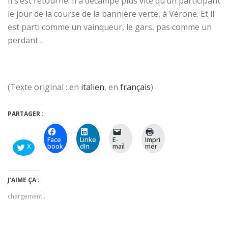
Il s’est retourné. Il a décampé plus vite qu’un participant
le jour de la course de la bannière verte, à Vérone. Et il
est parti comme un vainqueur, le gars, pas comme un
perdant…
(Texte original : en
italien
, en
français
)
PARTAGER :
Face
Linke
E-
Impri
X
book
dIn
mail
mer
J’AIME ÇA :
chargement…