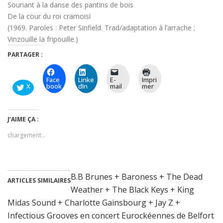
Souriant à la danse des pantins de bois
De la cour du roi cramoisi
(1969. Paroles : Peter Sinfield. Trad/adaptation à l’arrache ;
Vinzouille la fripouille.)
PARTAGER :
Face
Linke
E-
Impri
X
book
dIn
mail
mer
J’AIME ÇA :
chargement…
B.B Brunes + Baroness + The Dead
ARTICLES SIMILAIRES
Weather + The Black Keys + King
Midas Sound + Charlotte Gainsbourg + Jay Z +
Infectious Grooves en concert Eurockéennes de Belfort