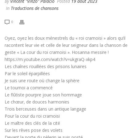
By
Vincent "Vinzo" Palacio
Posted
19 août 2023
In
Traductions de chansons
0
Oyez, oyez les doux ménestrels du « roi cramoisi » alors qu’il
racontent leur vie et celle de leur seigneur dans la chanson de
geste « La cour du roi cramoisi ». Hosanna messire !
https://m.youtube.com/watch?v=ukgraQ-xkp4
Les chaînes rouillées des prisons lunaires
Par le soleil éparpillées
Je suis une route où change la sphère
Le tournoi a commencé
Le flûtiste pourpre joue son hommage
Le chœur, de douces harmonies
Trois berceuses dans un antique langage
Pour la cour du roi cramoisi
Le maître des clés de la cité
Sur les rêves pose des volets
Devant la porte du pèlerin je suis posté