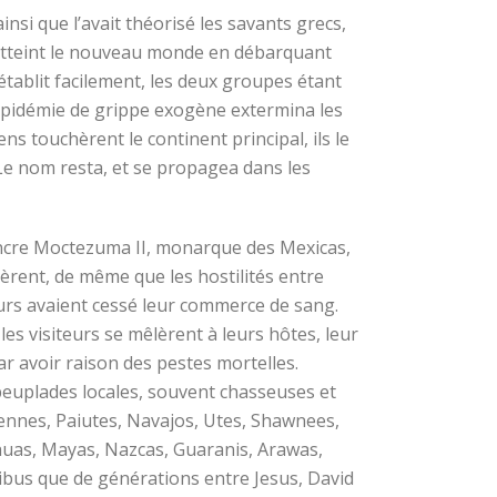
insi que l’avait théorisé les savants grecs,
le atteint le nouveau monde en débarquant
’établit facilement, les deux groupes étant
épidémie de grippe exogène extermina les
s touchèrent le continent principal, ils le
Le nom resta, et se propagea dans les
ncre Moctezuma II, monarque des Mexicas,
èrent, de même que les hostilités entre
teurs avaient cessé leur commerce de sang.
s visiteurs se mêlèrent à leurs hôtes, leur
ar avoir raison des pestes mortelles.
s peuplades locales, souvent chasseuses et
nnes, Paiutes, Navajos, Utes, Shawnees,
huas, Mayas, Nazcas, Guaranis, Arawas,
bus que de générations entre Jesus, David