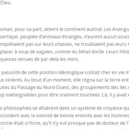
 Dieu.
sman, pour sa part, atteint le continent austral. Les Anangus
sertique, peuplée d’animaux étranges, n’eurent aucun souci à l
empiétaient pas sur leurs chasses, ne troublaient pas leurs 
placer à coup de sagaies, comme du bétail docile. Leurs hôt
oyances venues de par-delà les mers.
 passivité de cette position idéologique coûtait cher en vie 
us violents. Au bout d’un moment, elle régna sur la terre e
uites du Passage du Nord-Ouest, des groupements des iles An
op inatteignables pour être vraiment touchées. Là, il y avait 
s philosophies se diluèrent dans un système de croyance qui 
accordent avec la volonté de bonne entente avec les hommes. 
ctrine était si forte, qu’il n’y eut presque pas de docteur de