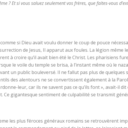
me ? Et si vous saluez seulement vos frères, que faites-vous d’e
 comme si Dieu avait voulu donner le coup de pouce nécessair
surrection de Jesus, Il apparut aux foules. La légion même le
rent à croire qu’il avait bien été le Christ. Les pharisiens f
rsque le voile du temple se brisa, à l’instant même où le naza
vant un public bouleversé. Il ne fallut pas plus de quelques 
ntils des alentours ne se convertissent également à la Paro
rdonne-leur, car ils ne savent pas ce qu’ils font », avait-il dit
it. Ce gigantesque sentiment de culpabilité se transmit gén
me les plus féroces généraux romains se retrouvèrent impui