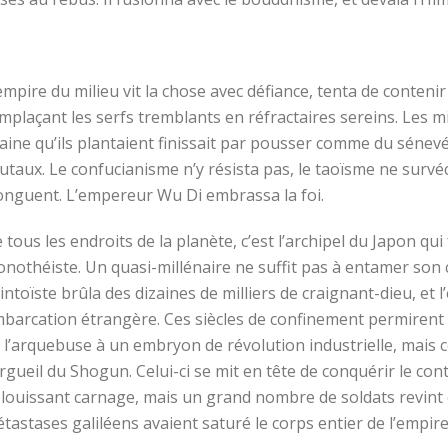
empire du milieu vit la chose avec défiance, tenta de contenir
mplaçant les serfs tremblants en réfractaires sereins. Les 
aine qu’ils plantaient finissait par pousser comme du sénevé,
utaux. Le confucianisme n’y résista pas, le taoïsme ne survé
onguent. L’empereur Wu Di embrassa la foi.
 tous les endroits de la planète, c’est l’archipel du Japon qui f
nothéiste. Un quasi-millénaire ne suffit pas à entamer son co
intoïste brûla des dizaines de milliers de craignant-dieu, et 
barcation étrangère. Ces siècles de confinement permirent u
 l’arquebuse à un embryon de révolution industrielle, mais
orgueil du Shogun. Celui-ci se mit en tête de conquérir le con
louissant carnage, mais un grand nombre de soldats revint c
tastases galiléens avaient saturé le corps entier de l’empire 