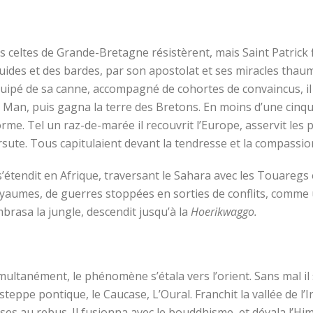
s celtes de Grande-Bretagne résistèrent, mais Saint Patrick fi
uides et des bardes, par son apostolat et ses miracles thau
uipé de sa canne, accompagné de cohortes de convaincus, il
 Man, puis gagna la terre des Bretons. En moins d’une cinqua
rme. Tel un raz-de-marée il recouvrit l’Europe, asservit les p
rsute. Tous capitulaient devant la tendresse et la compassio
 s’étendit en Afrique, traversant le Sahara avec les Touaregs
yaumes, de guerres stoppées en sorties de conflits, comme
brasa la jungle, descendit jusqu’à la
Hoerikwaggo.
multanément, le phénomène s’étala vers l’orient. Sans mal il 
 steppe pontique, le Caucase, L’Oural. Franchit la vallée de l’
ses au rebus. Il fusionna avec le bouddhisme, et dévala l’Him