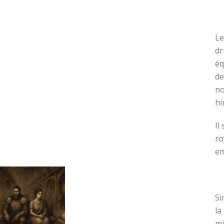
Le
dr
éq
de
no
hi
Il
ro
em
Si
la
mi