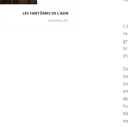
LES FANTÔMES DE L’ADN
NOUVELLES
L’
re
gr
br
d’
De
mo
sh
em
de
l’
éb
mé