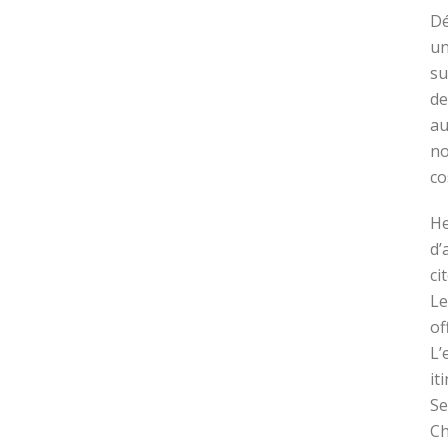
Dé
un
su
de
au
no
co
He
d’
ci
Le
of
L’
it
Se
Ch