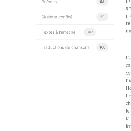
pr
Poèmes
53
en
pa
Skeletor confiné
58
re
mé
Textes à l'arrache
367
Traductions de chansons
160
L’
ca
co
bi
Ho
be
ch
le
la
ir