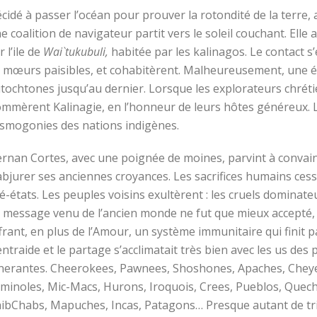
cidé à passer l’océan pour prouver la rotondité de la terre, a
e coalition de navigateur partit vers le soleil couchant. El
r l’ile de
Wai`tukubuli,
habitée par les kalinagos. Le contact s
 mœurs paisibles, et cohabitèrent. Malheureusement, une 
tochtones jusqu’au dernier. Lorsque les explorateurs chrétien
mmèrent Kalinagie, en l’honneur de leurs hôtes généreux. 
smogonies des nations indigènes.
rnan Cortes, avec une poignée de moines, parvint à convai
abjurer ses anciennes croyances. Les sacrifices humains cess
té-états. Les peuples voisins exultèrent : les cruels domina
 message venu de l’ancien monde ne fut que mieux accepté, le
frant, en plus de l’Amour, un système immunitaire qui finit p
entraide et le partage s’acclimatait très bien avec les us de
inerantes. Cheerokees, Pawnees, Shoshones, Apaches, Cheye
minoles, Mic-Macs, Hurons, Iroquois, Crees, Pueblos, Quec
ibChabs, Mapuches, Incas, Patagons… Presque autant de tri