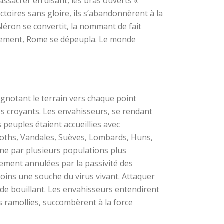
ssacrer en disant, les bras ouverts «
ctoires sans gloire, ils s’abandonnèrent à la
Néron se convertit, la nommant de fait
Lentement, Rome se dépeupla. Le monde
ignotant le terrain vers chaque point
es croyants. Les envahisseurs, se rendant
 peuples étaient accueillies avec
ogoths, Vandales, Suèves, Lombards, Huns,
ne par plusieurs populations plus
dement annulées par la passivité des
u moins une souche du virus vivant. Attaquer
cide bouillant. Les envahisseurs entendirent
s ramollies, succombèrent à la force