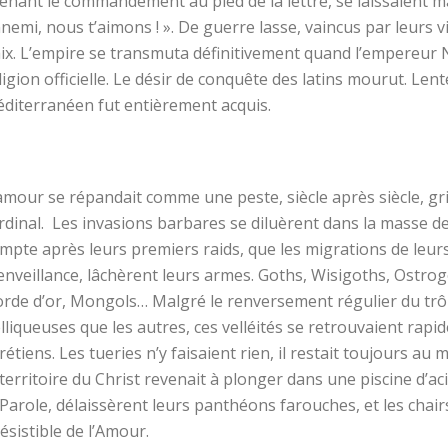
enant le commandement au pied de la lettre, se laissaient ma
nemi, nous t’aimons ! ». De guerre lasse, vaincus par leurs vi
ix. L’empire se transmuta définitivement quand l’empereur 
ligion officielle. Le désir de conquête des latins mourut. 
diterranéen fut entièrement acquis.
amour se répandait comme une peste, siècle après siècle, gr
rdinal. Les invasions barbares se diluèrent dans la masse d
mpte après leurs premiers raids, que les migrations de leurs
enveillance, lâchèrent leurs armes. Goths, Wisigoths, Ostr
rde d’or, Mongols… Malgré le renversement régulier du trô
lliqueuses que les autres, ces velléités se retrouvaient rapi
rétiens. Les tueries n’y faisaient rien, il restait toujours a
 territoire du Christ revenait à plonger dans une piscine d’a
 Parole, délaissèrent leurs panthéons farouches, et les chair
résistible de l’Amour.