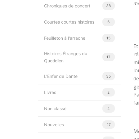
mê
Chroniques de concert
38
Courtes courtes histoires
6
Feuilleton à l'arrache
15
Et
Histoires Étranges du
ré
17
Quotidien
mi
lo
L'Enfer de Dante
35
de
ge
Livres
2
Pa
fa
Non classé
4
Nouvelles
27
Me