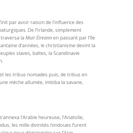
nit par avoir raison de l’influence des
maturgiques. De l’Irlande, simplement
 traversa la
Muir Éireann
en passant par l’île
ntaine d’années, le christianisme devint la
euples slaves, baltes, la Scandinavie
n.
 et les tribus nomades puis, de tribus en
 une mèche allumée, imbiba la savane,
s’annexa l’Arabie heureuse, l’Anatolie,
Indus, les mille divinités hindoues furent
alaya pour dégringoler sur l’Asie.