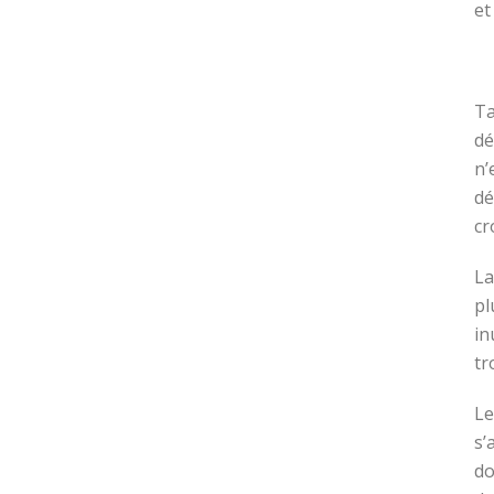
et
Ta
dé
n’
dé
cr
La
pl
in
tr
Le
s’
do