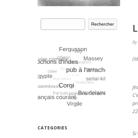
Rechercher
Rechercher
L
By
(I
Jé
C’
pr
22
CATEGORIES
Si