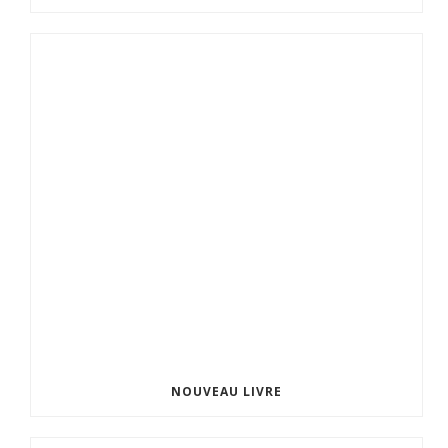
NOUVEAU LIVRE