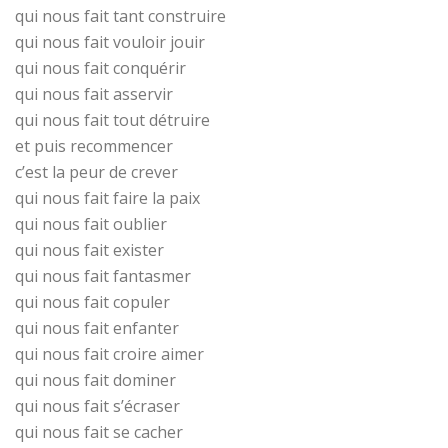
qui nous fait tant construire
qui nous fait vouloir jouir
qui nous fait conquérir
qui nous fait asservir
qui nous fait tout détruire
et puis recommencer
c’est la peur de crever
qui nous fait faire la paix
qui nous fait oublier
qui nous fait exister
qui nous fait fantasmer
qui nous fait copuler
qui nous fait enfanter
qui nous fait croire aimer
qui nous fait dominer
qui nous fait s’écraser
qui nous fait se cacher