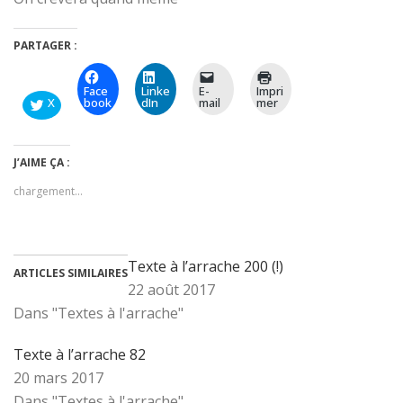
PARTAGER :
Face
Linke
E-
Impri
X
book
dIn
mail
mer
J’AIME ÇA :
chargement…
Texte à l’arrache 200 (!)
ARTICLES SIMILAIRES
22 août 2017
Dans "Textes à l'arrache"
Texte à l’arrache 82
20 mars 2017
Dans "Textes à l'arrache"