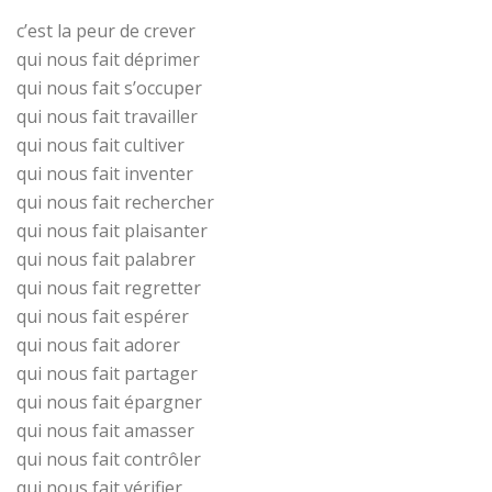
c’est la peur de crever
qui nous fait déprimer
qui nous fait s’occuper
qui nous fait travailler
qui nous fait cultiver
qui nous fait inventer
qui nous fait rechercher
qui nous fait plaisanter
qui nous fait palabrer
qui nous fait regretter
qui nous fait espérer
qui nous fait adorer
qui nous fait partager
qui nous fait épargner
qui nous fait amasser
qui nous fait contrôler
qui nous fait vérifier